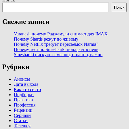
Поиск
Свежие записи
Varanasi: почему Раджамули снимает для IMAX
Почему Shards режут по живому
Почему Netflix требует пересъемок Narnia?
Почему тест по Smeshariki попадает в цель
Smeshariki рискуют: смешно, странно, важно
Рубрики
Анонсы
Дата выхода
Как это снято
Подборки
Практика
Профессия
Рецензии
Сериалы
Статьи
Телешоу