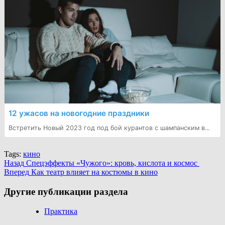
12 ужасов на новогодние праздники
Встретить Новый 2023 год под бой курантов с шампанским в...
Tags:
кино
Continue
Назад
Спецэффекты «Чужого»: кровь, кислота и космос
Вперед
Как театр влияет на костюмы в кино
Reading
Другие публикации раздела
Практика