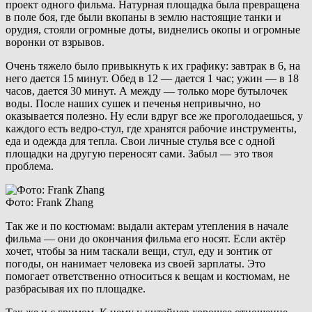
проект одного фильма. Натурная площадка была превращена
в поле боя, где были вкопаны в землю настоящие танки и
орудия, стояли огромные доты, виднелись окопы и огромные
воронки от взрывов.
Очень тяжело было привыкнуть к их графику: завтрак в 6, на
него дается 15 минут. Обед в 12 — дается 1 час; ужин — в 18
часов, дается 30 минут. А между — только море бутылочек
воды. После наших сушек и печенья непривычно, но
оказывается полезно. Ну если вдруг все же проголодаешься, у
каждого есть ведро-стул, где хранятся рабочие инструменты,
еда и одежда для тепла. Свои личные стулья все с одной
площадки на другую переносят сами. Забыл — это твоя
проблема.
Фото: Frank Zhang
Так же и по костюмам: выдали актерам утепления в начале
фильма — они до окончания фильма его носят. Если актёр
хочет, чтобы за ним таскали вещи, стул, еду и зонтик от
погоды, он нанимает человека из своей зарплаты. Это
помогает ответственно относиться к вещам и костюмам, не
разбрасывая их по площадке.