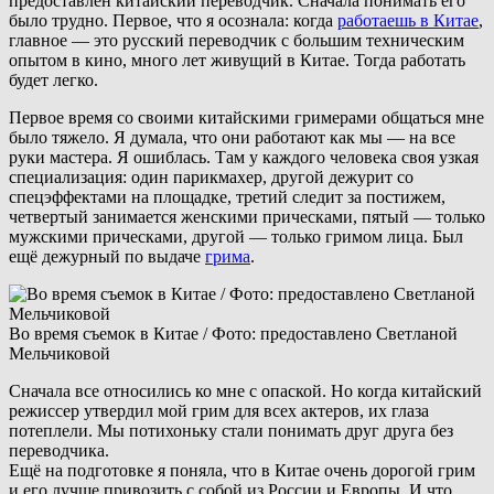
предоставлен китайский переводчик. Сначала понимать его
было трудно. Первое, что я осознала: когда
работаешь в Китае
,
главное — это русский переводчик с большим техническим
опытом в кино, много лет живущий в Китае. Тогда работать
будет легко.
Первое время со своими китайскими гримерами общаться мне
было тяжело. Я думала, что они работают как мы — на все
руки мастера. Я ошиблась. Там у каждого человека своя узкая
специализация: один парикмахер, другой дежурит со
спецэффектами на площадке, третий следит за постижем,
четвертый занимается женскими прическами, пятый — только
мужскими прическами, другой — только гримом лица. Был
ещё дежурный по выдаче
грима
.
Во время съемок в Китае / Фото: предоставлено Светланой
Мельчиковой
Сначала все относились ко мне с опаской. Но когда китайский
режиссер утвердил мой грим для всех актеров, их глаза
потеплели. Мы потихоньку стали понимать друг друга без
переводчика.
Ещё на подготовке я поняла, что в Китае очень дорогой грим
и его лучше привозить с собой из России и Европы. И что