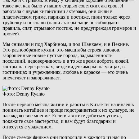
Так же и с гримом. К нему у китайцев хорошее отношение —
такое же, как было у наших старых советских актеров. Я
работала с двумя китайскими актерами, они были в
пластическом гриме, париках и постиже, пили только через
трубочку и не спали (наши актеры чаще не соблюдают
правила, спят, отрывают постиж, не предупреждая гримеров и
прочее).
Мы снимали и под Харбином, и под Шанхаем, и в Пекине.
Это разнообразие кухни, это масштабы строек заводов,
заброшенные новые пустые города, задымленность
поселений, недоверчивость и в то же время доброта людей,
костры на перекрестках, везде видеокамеры: на улицах, в
гостиницах и учреждениях, любовь к караоке — это очень
впечатляет и завораживает.
Фото: Denny Ryanto
После первого месяца жизни и работы в Китае ты начинаешь
понимать китайцев и проще подстраиваться к их культуре, не
насаждая свое мнение. Если вы хотите добиться успеха,
покажите свое мастерство, и вам будут благодарны и
отнесутся с уважением.
После съемок фильма они попросили у каждого из нас по