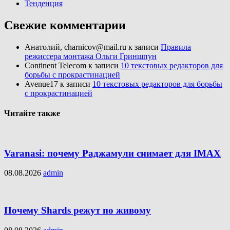
Тенденция
Свежие комментарии
Анатолий, charnicov@mail.ru
к записи
Правила
режиссера монтажа Ольги Гриншпун
Continent Telecom
к записи
10 текстовых редакторов для
борьбы с прокрастинацией
Avenue17
к записи
10 текстовых редакторов для борьбы
с прокрастинацией
Читайте также
Varanasi: почему Раджамули снимает для IMAX
08.08.2026
admin
Почему Shards режут по живому