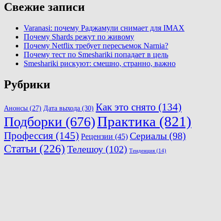
Свежие записи
Varanasi: почему Раджамули снимает для IMAX
Почему Shards режут по живому
Почему Netflix требует пересъемок Narnia?
Почему тест по Smeshariki попадает в цель
Smeshariki рискуют: смешно, странно, важно
Рубрики
Как это снято
(134)
Анонсы
(27)
Дата выхода
(30)
Практика
(821)
Подборки
(676)
Профессия
(145)
Сериалы
(98)
Рецензии
(45)
Статьи
(226)
Телешоу
(102)
Тенденция
(14)