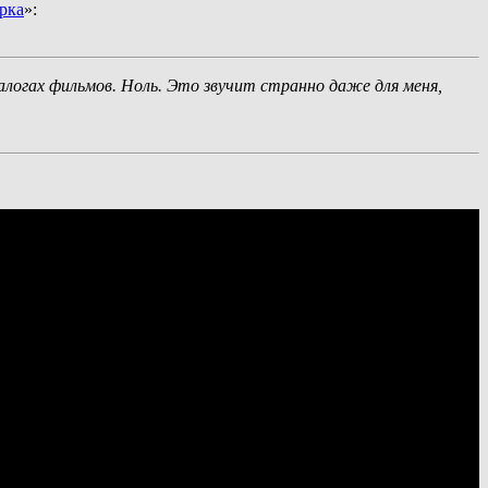
рка
»:
иалогах фильмов. Ноль. Это звучит странно даже для меня,