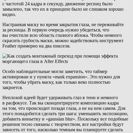
с частотой 24 кадра в секунду, движение ресниц было
замылено, так что их в принципе было не слишком хорошо
видно.
Настраивая маску во время закрытия глаза, не переживайте
за ресницы. В первую очередь нужно убедиться, что
вы очистили всю область глазного яблока. Чтобы немного
скрасить грубость маски, можно задействовать инструмент
Feather примерно на два пикселя.
Особо наблюдательные могли заметить, что таймер
активирован и у пункта «mask expansion». Это нужно для
того, чтобы убрать маску, как только веко полностью
закроется.
Неплохой идеей будет удерживать глаз в тени и немного
в расфокусе. Так вы сконцентрируете композицию кадра
на том, что происходит позади глаза, а не на нем самом. Для
этого понадобится сделать три шага: уменьшить экспозицию,
добавить виньетку и «gaussian blur». Поскольку все подобные
решения тесно связаны с творчеством, все настройки будут
зависеть от того, насколько темным вы планируете сделать