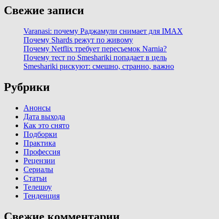
Свежие записи
Varanasi: почему Раджамули снимает для IMAX
Почему Shards режут по живому
Почему Netflix требует пересъемок Narnia?
Почему тест по Smeshariki попадает в цель
Smeshariki рискуют: смешно, странно, важно
Рубрики
Анонсы
Дата выхода
Как это снято
Подборки
Практика
Профессия
Рецензии
Сериалы
Статьи
Телешоу
Тенденция
Свежие комментарии