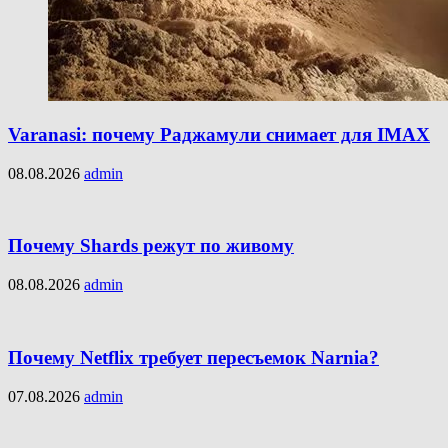
Varanasi: почему Раджамули снимает для IMAX
08.08.2026
admin
Почему Shards режут по живому
08.08.2026
admin
Почему Netflix требует пересъемок Narnia?
07.08.2026
admin