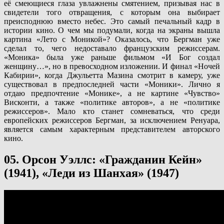
её смеющиеся глаза увлажнены смятением, призывая нас в
свидетели того отвращения, с которым она выбирает
преисподнюю вместо небес. Это самый печальный кадр в
истории кино. О чем мы подумали, когда на экраны вышла
картина «Лето с Моникой»? Оказалось, что Бергман уже
сделал то, чего недоставало французским режиссерам.
«Моника» была уже раньше фильмом «И Бог создал
женщину…», но в превосходном изложении. И финал «Ночей
Кабирии», когда Джульетта Мазина смотрит в камеру, уже
существовал в предпоследней части «Моники». Лично я
отдаю предпочтение «Монике», а не картине «Чувство»
Висконти, а также «политике авторов», а не «политике
режиссеров». Мало кто станет сомневаться, что среди
европейских режиссеров Бергман, за исключением Ренуара,
является самым характерным представителем авторского
кино.
05. Орсон Уэллс: «Гражданин Кейн»
(1941), «Леди из Шанхая» (1947)