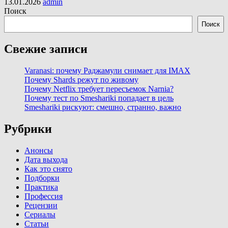
13.01.2026
admin
Поиск
Поиск
Свежие записи
Varanasi: почему Раджамули снимает для IMAX
Почему Shards режут по живому
Почему Netflix требует пересъемок Narnia?
Почему тест по Smeshariki попадает в цель
Smeshariki рискуют: смешно, странно, важно
Рубрики
Анонсы
Дата выхода
Как это снято
Подборки
Практика
Профессия
Рецензии
Сериалы
Статьи