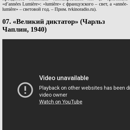
«d’années Lumière»: «lumière» с французского – свет, а «année-
lumière» – световой год. – Прим. tvkinoradio.ru).
07. «Великий диктатор» (Чарльз
Чаплин, 1940)