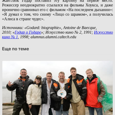
Жан-Люк Годар поставил эту картину на первое место.
Режиссер неоднократно ссылался на фильмы Хоукса, и даже
иронично сравнивал его с фильмом «На последнем дыхании»:
«Я думал о том, что сниму «Лицо со шрамом», а получилась
«Алиса в стране чудес».
Источники: «Godard: biographie», Antoine de Baecque,
2010; «
Годар о Годаре
»; Искусство кино № 2, 1991;
Искусство
кино № 1
, 1998; alumnus.alumni.caltech.edu
Еще по теме