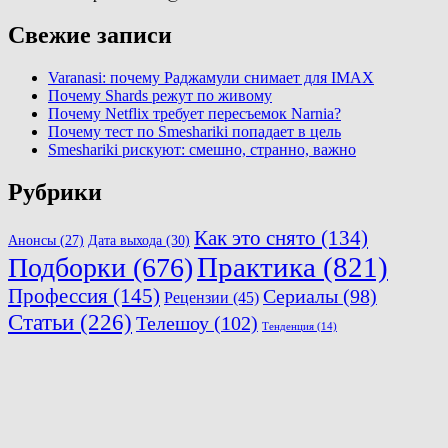
Свежие записи
Varanasi: почему Раджамули снимает для IMAX
Почему Shards режут по живому
Почему Netflix требует пересъемок Narnia?
Почему тест по Smeshariki попадает в цель
Smeshariki рискуют: смешно, странно, важно
Рубрики
Как это снято
(134)
Анонсы
(27)
Дата выхода
(30)
Практика
(821)
Подборки
(676)
Профессия
(145)
Сериалы
(98)
Рецензии
(45)
Статьи
(226)
Телешоу
(102)
Тенденция
(14)