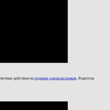
тветные действия на
издевки одноклассников
. Родители