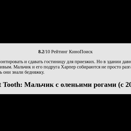
8.2
/10 Рейтинг КиноПоиск
монтировать и сдавать гостиницу для приезжих. Но в здании дав
живым. Мальчик и его подруга Харпер собираются не просто разг
ь они знали бедняжку.
 Tooth: Мальчик с оленьими рогами (с 20