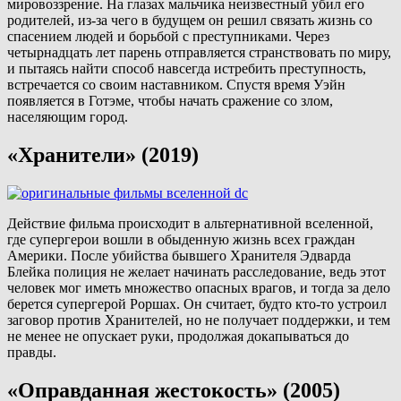
мировоззрение. На глазах мальчика неизвестный убил его
родителей, из-за чего в будущем он решил связать жизнь со
спасением людей и борьбой с преступниками. Через
четырнадцать лет парень отправляется странствовать по миру,
и пытаясь найти способ навсегда истребить преступность,
встречается со своим наставником. Спустя время Уэйн
появляется в Готэме, чтобы начать сражение со злом,
населяющим город.
«Хранители» (2019)
Действие фильма происходит в альтернативной вселенной,
где супергерои вошли в обыденную жизнь всех граждан
Америки. После убийства бывшего Хранителя Эдварда
Блейка полиция не желает начинать расследование, ведь этот
человек мог иметь множество опасных врагов, и тогда за дело
берется супергерой Роршах. Он считает, будто кто-то устроил
заговор против Хранителей, но не получает поддержки, и тем
не менее не опускает руки, продолжая докапываться до
правды.
«Оправданная жестокость» (2005)