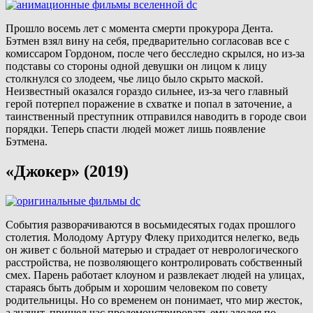
Прошло восемь лет с момента смерти прокурора Дента.
Бэтмен взял вину на себя, предварительно согласовав все с
комиссаром Гордоном, после чего бесследно скрылся, но из-за
подставы со стороны одной девушки он лицом к лицу
столкнулся со злодеем, чье лицо было скрыто маской.
Неизвестный оказался гораздо сильнее, из-за чего главный
герой потерпел поражение в схватке и попал в заточение, а
таинственный преступник отправился наводить в городе свои
порядки. Теперь спасти людей может лишь появление
Бэтмена.
«Джокер» (2019)
События разворачиваются в восьмидесятых годах прошлого
столетия. Молодому Артуру Флеку приходится нелегко, ведь
он живет с больной матерью и страдает от неврологического
расстройства, не позволяющего контролировать собственный
смех. Парень работает клоуном и развлекает людей на улицах,
стараясь быть добрым и хорошим человеком по совету
родительницы. Но со временем он понимает, что мир жесток,
а значит, пришел час продемонстрировать ему злодея по