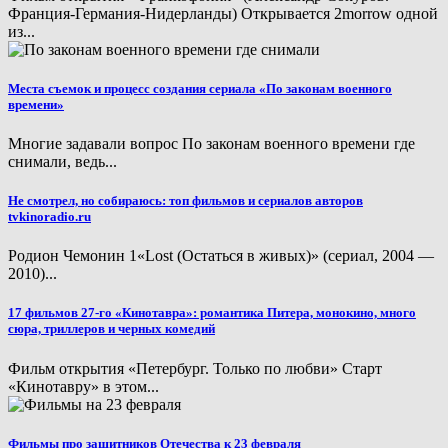
Франция-Германия-Нидерланды) Открывается 2morrow одной
из...
Места съемок и процесс создания сериала «По законам военного
времени»
Многие задавали вопрос По законам военного времени где
снимали, ведь...
Не смотрел, но собираюсь: топ фильмов и сериалов авторов
tvkinoradio.ru
Родион Чемонин 1«Lost (Остаться в живых)» (сериал, 2004 —
2010)...
17 фильмов 27-го «Кинотавра»: романтика Питера, монокино, много
сюра, триллеров и черных комедий
Фильм открытия «Петербург. Только по любви» Старт
«Кинотавру» в этом...
Фильмы про защитников Отечества к 23 февраля