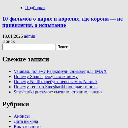
Подборки
10 фильмов о царях и королях, где корона — не
привилегия, а испытание
13.01.2026
admin
Поиск
Поиск
Свежие записи
Varanasi: почему Раджамули снимает для IMAX
Почему Shards режут по живому
Почему Netflix требует пересъемок Narnia?
Почему тест по Smeshariki попадает в цель
Smeshariki рискуют: смешно, странно, важно
Рубрики
Анонсы
Дата выхода
Как это снято