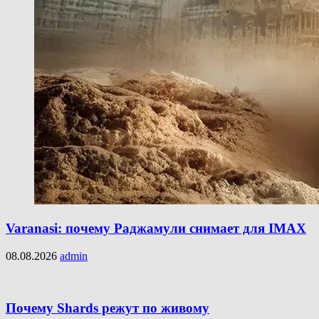
Varanasi: почему Раджамули снимает для IMAX
08.08.2026
admin
Почему Shards режут по живому