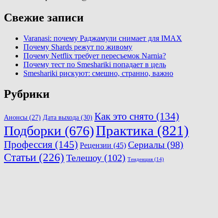
Свежие записи
Varanasi: почему Раджамули снимает для IMAX
Почему Shards режут по живому
Почему Netflix требует пересъемок Narnia?
Почему тест по Smeshariki попадает в цель
Smeshariki рискуют: смешно, странно, важно
Рубрики
Как это снято
(134)
Анонсы
(27)
Дата выхода
(30)
Практика
(821)
Подборки
(676)
Профессия
(145)
Сериалы
(98)
Рецензии
(45)
Статьи
(226)
Телешоу
(102)
Тенденция
(14)