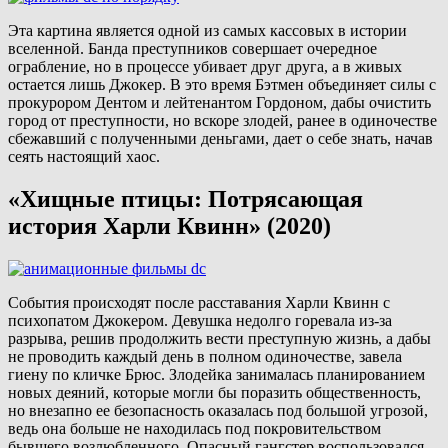
Эта картина является одной из самых кассовых в истории
вселенной. Банда преступников совершает очередное
ограбление, но в процессе убивает друг друга, а в живых
остается лишь Джокер. В это время Бэтмен объединяет силы с
прокурором Дентом и лейтенантом Гордоном, дабы очистить
город от преступности, но вскоре злодей, ранее в одиночестве
сбежавший с полученными деньгами, дает о себе знать, начав
сеять настоящий хаос.
«Хищные птицы: Потрясающая
история Харли Квинн» (2020)
События происходят после расставания Харли Квинн с
психопатом Джокером. Девушка недолго горевала из-за
разрыва, решив продолжить вести преступную жизнь, а дабы
не проводить каждый день в полном одиночестве, завела
гиену по кличке Брюс. Злодейка занималась планированием
новых деяний, которые могли бы поразить общественность,
но внезапно ее безопасность оказалась под большой угрозой,
ведь она больше не находилась под покровительством
бывшего возлюбленного. Опасный гангстер воспользовался