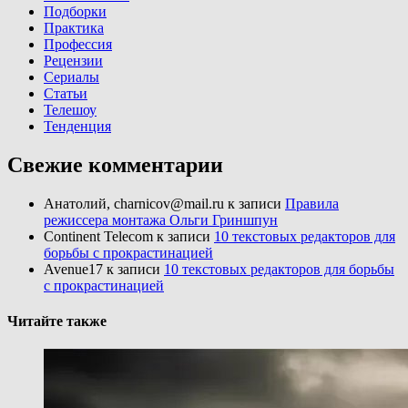
Подборки
Практика
Профессия
Рецензии
Сериалы
Статьи
Телешоу
Тенденция
Свежие комментарии
Анатолий, charnicov@mail.ru
к записи
Правила
режиссера монтажа Ольги Гриншпун
Continent Telecom
к записи
10 текстовых редакторов для
борьбы с прокрастинацией
Avenue17
к записи
10 текстовых редакторов для борьбы
с прокрастинацией
Читайте также