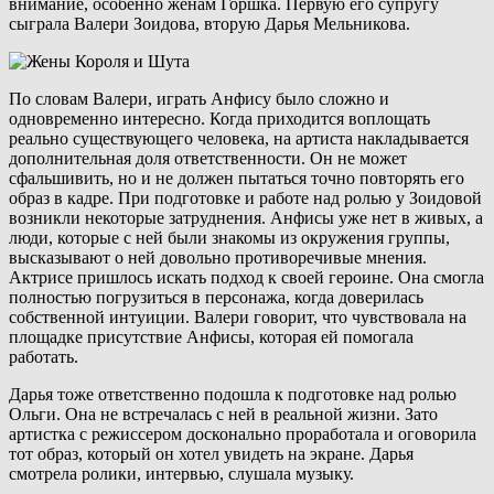
внимание, особенно женам Горшка. Первую его супругу
сыграла Валери Зоидова, вторую Дарья Мельникова.
По словам Валери, играть Анфису было сложно и
одновременно интересно. Когда приходится воплощать
реально существующего человека, на артиста накладывается
дополнительная доля ответственности. Он не может
сфальшивить, но и не должен пытаться точно повторять его
образ в кадре. При подготовке и работе над ролью у Зоидовой
возникли некоторые затруднения. Анфисы уже нет в живых, а
люди, которые с ней были знакомы из окружения группы,
высказывают о ней довольно противоречивые мнения.
Актрисе пришлось искать подход к своей героине. Она смогла
полностью погрузиться в персонажа, когда доверилась
собственной интуиции. Валери говорит, что чувствовала на
площадке присутствие Анфисы, которая ей помогала
работать.
Дарья тоже ответственно подошла к подготовке над ролью
Ольги. Она не встречалась с ней в реальной жизни. Зато
артистка с режиссером досконально проработала и оговорила
тот образ, который он хотел увидеть на экране. Дарья
смотрела ролики, интервью, слушала музыку.