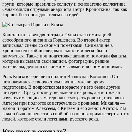
групп, которые нравились солисту и основателю коллектива.
Ознакомился с трудами анархиста Петра Кропоткина, так как
Горшок был последователем его идей.
Константин завел две тетради. Одна стала имитацией
своеобразного дневника Горшенева. Во второй актер
записывал сцены со своими пометками. Снимали не в
хронологической последовательности и легко было
запутаться. Также при подготовке активно помогали фанаты,
которые высылали свои записи, фотографии, редкие
материалы, делились своими мыслями и воспоминаниями.
Роль Князя в сериале исполнил Владислав Коноплев. Он
познакомился с творчеством группы уже во время
подготовки. В подростковом возрасте у него были другие
интересы. Сразу после утверждения на роль, артист начал
изучать имеющиеся материалы, смотреть ролики, интервью.
Актеры при подготовке встречались с родными Михаила —
мамой и братом Алексеем, с Князем и его женой Агатой. Им
важно было перенести в свой образ неповторимые черты этих
людей, которые стали легендами русского рока.
Кто поет в сериале?