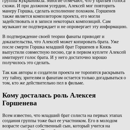
группы Кукрыниксы. Многие отмечают, что у братьев голоса
схожи. И при должном усердии, Алексей мог повторить
манеру Горшка, сделать исполнение похожим. Горшенев
также является композитором проекта, его могли
задействовать и в записи некоторых композиций. Сам
музыкант не подтверждает и не опровергает эту информацию.
В подтверждение своей теории фанаты приводят и
доказательства, что Алексей может копировать брата. Уже
после смерти Горшка младший брат Горшенев и Князь
выпустили совместную песню, где в первом куплете Алексей
имитирует голос брата. И у него достаточно хорошо
получилось это сделать.
Так как авторы и создатели проекта не торопятся раскрывать
эту тайну, зрителям и фанатам остается только догадываться о
том, кто же действительно пел в фильме.
Кому досталась роль Алексея
Горшенева
Всем известно, что младший брат солиста на первых этапах
создания группы тоже был ее участником. Его в молодом
возрасте сыграл собственный сын, который учится на