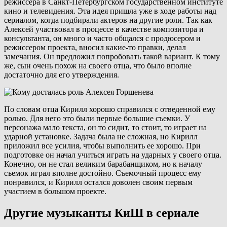
режиссера в Санкт-Петербургском государственном институте
кино и телевидения. Эта идея пришла уже в ходе работы над
сериалом, когда подбирали актеров на другие роли. Так как
Алексей участвовал в процессе в качестве композитора и
консультанта, он много и часто общался с продюсером и
режиссером проекта, вносил какие-то правки, делал
замечания. Он предложил попробовать такой вариант. К тому
же, сын очень похож на своего отца, что было вполне
достаточно для его утверждения.
По словам отца Кирилл хорошо справился с отведенной ему
ролью. Для него это были первые большие съемки. У
персонажа мало текста, он то сидит, то стоит, то играет на
ударной установке. Задача была не сложная, но Кирилл
приложил все усилия, чтобы выполнить ее хорошо. При
подготовке он начал учиться играть на ударных у своего отца.
Конечно, он не стал великим барабанщиком, но к началу
съемок играл вполне достойно. Съемочный процесс ему
понравился, и Кирилл остался доволен своим первым
участием в большом проекте.
Другие музыканты КиШ в сериале