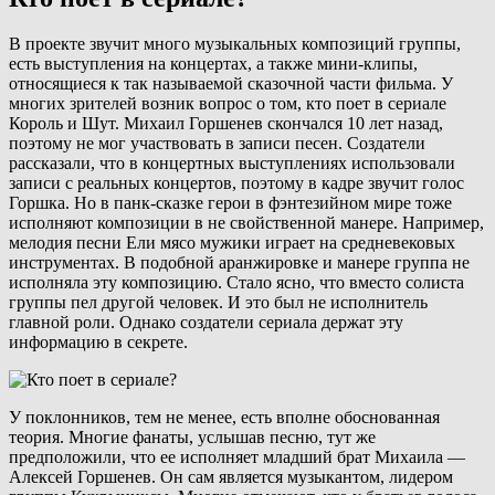
В проекте звучит много музыкальных композиций группы,
есть выступления на концертах, а также мини-клипы,
относящиеся к так называемой сказочной части фильма. У
многих зрителей возник вопрос о том, кто поет в сериале
Король и Шут. Михаил Горшенев скончался 10 лет назад,
поэтому не мог участвовать в записи песен. Создатели
рассказали, что в концертных выступлениях использовали
записи с реальных концертов, поэтому в кадре звучит голос
Горшка. Но в панк-сказке герои в фэнтезийном мире тоже
исполняют композиции в не свойственной манере. Например,
мелодия песни Ели мясо мужики играет на средневековых
инструментах. В подобной аранжировке и манере группа не
исполняла эту композицию. Стало ясно, что вместо солиста
группы пел другой человек. И это был не исполнитель
главной роли. Однако создатели сериала держат эту
информацию в секрете.
У поклонников, тем не менее, есть вполне обоснованная
теория. Многие фанаты, услышав песню, тут же
предположили, что ее исполняет младший брат Михаила —
Алексей Горшенев. Он сам является музыкантом, лидером