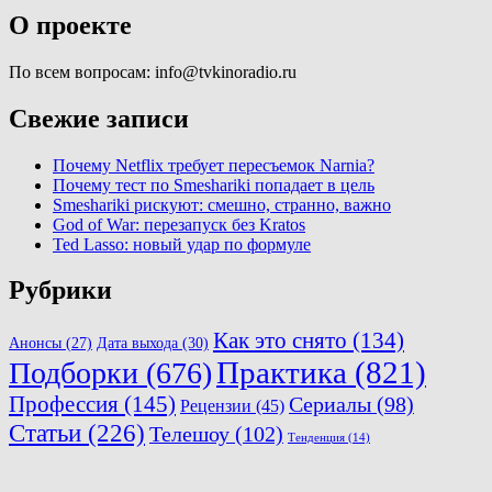
О проекте
По всем вопросам: info@tvkinoradio.ru
Свежие записи
Почему Netflix требует пересъемок Narnia?
Почему тест по Smeshariki попадает в цель
Smeshariki рискуют: смешно, странно, важно
God of War: перезапуск без Kratos
Ted Lasso: новый удар по формуле
Рубрики
Как это снято
(134)
Анонсы
(27)
Дата выхода
(30)
Практика
(821)
Подборки
(676)
Профессия
(145)
Сериалы
(98)
Рецензии
(45)
Статьи
(226)
Телешоу
(102)
Тенденция
(14)