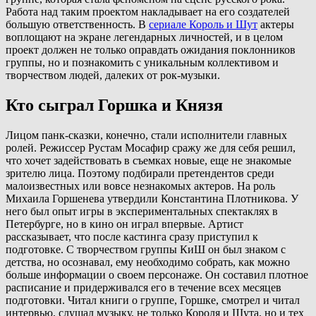
Работа над таким проектом накладывает на его создателей
большую ответственность. В
сериале Король и Шут
актеры
воплощают на экране легендарных личностей, и в целом
проект должен не только оправдать ожидания поклонников
группы, но и познакомить с уникальным коллективом и
творчеством людей, далеких от рок-музыки.
Кто сыграл Горшка и Князя
Лицом панк-сказки, конечно, стали исполнители главных
ролей. Режиссер Рустам Мосафир сражу же для себя решил,
что хочет задействовать в съемках новые, еще не знакомые
зрителю лица. Поэтому подбирали претендентов среди
малоизвестных или вовсе незнакомых актеров. На роль
Михаила Горшенева утвердили Константина Плотникова. У
него был опыт игры в экспериментальных спектаклях в
Петербурге, но в кино он играл впервые. Артист
рассказывает, что после кастинга сразу приступил к
подготовке. С творчеством группы КиШ он был знаком с
детства, но осознавал, ему необходимо собрать, как можно
больше информации о своем персонаже. Он составил плотное
расписание и придерживался его в течение всех месяцев
подготовки. Читал книги о группе, Горшке, смотрел и читал
интервью, слушал музыку, не только Короля и Шута, но и тех