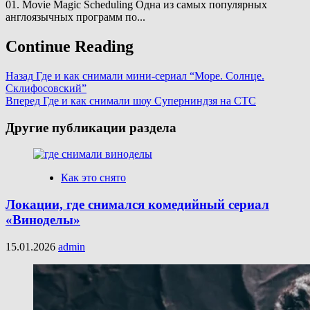
01. Movie Magic Scheduling Одна из самых популярных
англоязычных программ по...
Continue Reading
Назад
Где и как снимали мини-сериал “Море. Солнце.
Склифосовский”
Вперед
Где и как снимали шоу Суперниндзя на СТС
Другие публикации раздела
Как это снято
Локации, где снимался комедийный сериал
«Виноделы»
15.01.2026
admin