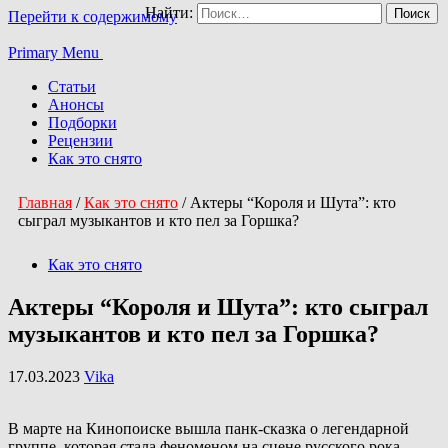
Найти:
Перейти к содержимому
Primary Menu
Статьи
Анонсы
Подборки
Рецензии
Как это снято
Главная
/
Как это снято
/
Актеры “Короля и Шута”: кто
сыграл музыкантов и кто пел за Горшка?
Как это снято
Актеры “Короля и Шута”: кто сыграл
музыкантов и кто пел за Горшка?
17.03.2023
Vika
В марте на Кинопоиске вышла панк-сказка о легендарной
группе, которая стала феноменом на сцене русского рока.