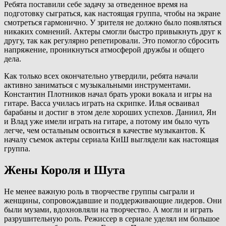
Ребята поставили себе задачу за отведенное время на
подготовку сыграться, как настоящая группа, чтобы на экране
смотреться гармонично. У зрителя не должно было появляться
никаких сомнений. Актеры смогли быстро привыкнуть друг к
другу, так как регулярно репетировали. Это помогло сбросить
напряжение, проникнуться атмосферой дружбы и общего
дела.
Как только всех окончательно утвердили, ребята начали
активно заниматься с музыкальными инструментами.
Константин Плотников начал брать уроки вокала и игры на
гитаре. Васса училась играть на скрипке. Илья осваивал
барабаны и достиг в этом деле хороших успехов. Даниил, Ян
и Влад уже имели играть на гитаре, а потому им было чуть
легче, чем остальным освоиться в качестве музыкантов. К
началу съемок актеры сериала КиШ выглядели как настоящая
группа.
Жены Короля и Шута
Не менее важную роль в творчестве группы сыграли и
женщины, сопровождавшие и поддерживающие лидеров. Они
были музами, вдохновляли на творчество. А могли и играть
разрушительную роль. Режиссер в сериале уделял им большое