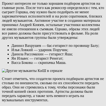
Проект интересен не только хорошим подбором артистов на
главные роли. После того как режиссер определился с тем, кто
сыграет Горшка, ему нужно было подобрать не менее
харизматичных исполнителей и на роли соратников, близких
людей музыкантов. Активное участие в создании материала
принимал Андрей Князев, остальные участники коллектива
не имели отношения к съемкам. Однако, образы этих людей
все равно должны были присутствовать в фильме. На роли
других музыкантов группы были утверждены:
Даниил Вахрушев — бас-гитарист по прозвищу Балу;
Илья Ловкий — ударник Поручик;
Данила Рассомахин — гитарист Яша;
Ян Ильвес — гитарист Ренегат;
Васса Бокова — скрипачка Маша.
Стоит отметить, что создатели проекта подбирали артистов не
столько по внешности, сколько по их способности передать
образ. Они не стремились к тому, чтобы персонажи были
точной копией своих протопив. Артисты должны были
передать характер, а также хоть немного играть на
музыкальных инструментах.