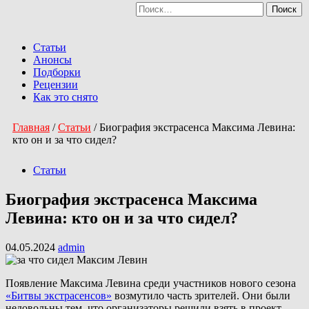
Найти:
Перейти
к
Primary
содержимому
Menu
Статьи
Анонсы
Подборки
Рецензии
Как это снято
Главная
/
Статьи
/
Биография экстрасенса Максима Левина:
кто он и за что сидел?
Статьи
Биография экстрасенса Максима
Левина: кто он и за что сидел?
04.05.2024
admin
Появление Максима Левина среди участников нового сезона
«Битвы экстрасенсов»
возмутило часть зрителей. Они были
недовольны тем, что организаторы решили взять в проект