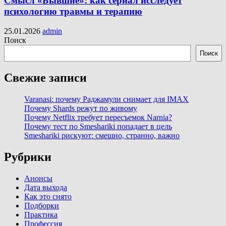
Смысл «Бывшие»: как сериал исследует
психологию травмы и терапию
25.01.2026
admin
Поиск
Поиск
Свежие записи
Varanasi: почему Раджамули снимает для IMAX
Почему Shards режут по живому
Почему Netflix требует пересъемок Narnia?
Почему тест по Smeshariki попадает в цель
Smeshariki рискуют: смешно, странно, важно
Рубрики
Анонсы
Дата выхода
Как это снято
Подборки
Практика
Профессия