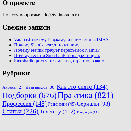
О проекте
По всем вопросам: info@tvkinoradio.ru
Свежие записи
Varanasi: почему Раджамули снимает для IMAX
Почему Shards режут по живому
Почему Netflix требует пересъемок Narnia?
Почему тест по Smeshariki попадает в цель
Smeshariki рискуют: смешно, странно, важно
Рубрики
Как это снято
(134)
Анонсы
(27)
Дата выхода
(30)
Практика
(821)
Подборки
(676)
Профессия
(145)
Сериалы
(98)
Рецензии
(45)
Статьи
(226)
Телешоу
(102)
Тенденция
(14)