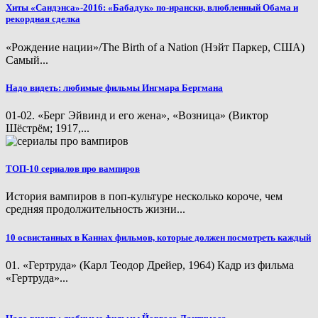
Хиты «Сандэнса»-2016: «Бабадук» по-ирански, влюбленный Обама и
рекордная сделка
«Рождение нации»/The Birth of a Nation (Нэйт Паркер, США)
Самый...
Надо видеть: любимые фильмы Ингмара Бергмана
01-02. «Берг Эйвинд и его жена», «Возница» (Виктор
Шёстрём; 1917,...
ТОП-10 сериалов про вампиров
История вампиров в поп-культуре несколько короче, чем
средняя продолжительность жизни...
10 освистанных в Каннах фильмов, которые должен посмотреть каждый
01. «Гертруда» (Карл Теодор Дрейер, 1964) Кадр из фильма
«Гертруда»...