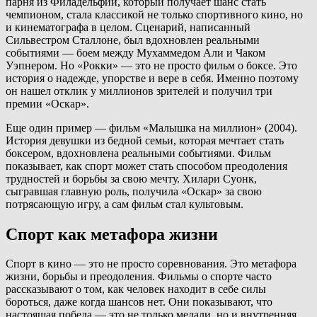
парня из Филадельфии, который получает шанс стать
чемпионом, стала классикой не только спортивного кино, но
и кинематографа в целом. Сценарий, написанный
Сильвестром Сталлоне, был вдохновлен реальными
событиями — боем между Мухаммедом Али и Чаком
Уэпнером. Но «Рокки» — это не просто фильм о боксе. Это
история о надежде, упорстве и вере в себя. Именно поэтому
он нашел отклик у миллионов зрителей и получил три
премии «Оскар».
Еще один пример — фильм «Малышка на миллион» (2004).
История девушки из бедной семьи, которая мечтает стать
боксером, вдохновлена реальными событиями. Фильм
показывает, как спорт может стать способом преодоления
трудностей и борьбы за свою мечту. Хилари Суонк,
сыгравшая главную роль, получила «Оскар» за свою
потрясающую игру, а сам фильм стал культовым.
Спорт как метафора жизни
Спорт в кино — это не просто соревнования. Это метафора
жизни, борьбы и преодоления. Фильмы о спорте часто
рассказывают о том, как человек находит в себе силы
бороться, даже когда шансов нет. Они показывают, что
настоящая победа — это не только медали, но и внутренняя