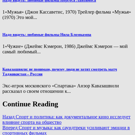
Надо видеть: любимые фильмы Йоргоса Лантимоса
1«Мужья» (Джон Кассаветис, 1970) Трейлер фильма «Мужья»
(1970) Это мой...
Надо видеть: любимые фильмы Нила Бломкампа
1«Чужие» (Джеймс Кэмерон, 1986) Джеймс Кэмерон — мой
самый любимый...
Кавазашвили: не понимаю, почему люди не хотят смотреть матч
Таджикистан – Россия
Экс-игрок московского «Спартака» Анзор Кавазашвили
рассказал о своем отношении к...
Continue Reading
Назад
Спорт и политика: как документальное кино исследует
влияние спорта на общество
Вперед
Спорт и музыка: как саундтреки усиливают эмоции в
спортивных фильмах