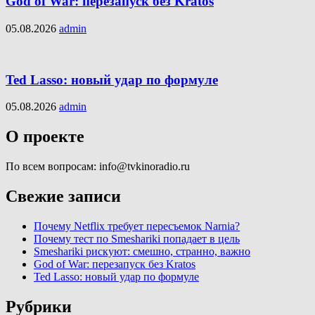
God of War: перезапуск без Kratos
05.08.2026
admin
Ted Lasso: новый удар по формуле
05.08.2026
admin
О проекте
По всем вопросам: info@tvkinoradio.ru
Свежие записи
Почему Netflix требует пересъемок Narnia?
Почему тест по Smeshariki попадает в цель
Smeshariki рискуют: смешно, странно, важно
God of War: перезапуск без Kratos
Ted Lasso: новый удар по формуле
Рубрики