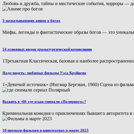
Любовь и дружба, тайны и мистические события, хорроры — до
5 захватывающих аниме о богах
Мифы, легенды и фантастические образы богов — это уникальна
14 основных видов драматургической композиции
1Трехактная Классическая, базовая и наиболее распространенна
Надо видеть: любимые фильмы Уэса Крэйвена
1«Девичий источник» (Ингмар Бергман, 1960) Сцена из фильма
Выжить в -40: где и как снимали «Полярного»?
Криминальная комедия о приключениях бывшего авторитета в 
10 премьер фильмов в кинотеатрах в марте 2023