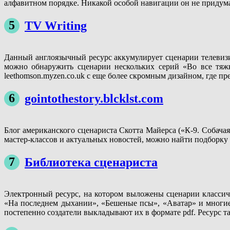
алфавитном порядке. Никакой особой навигации он не придума
5
TV Writing
Данный англоязычный ресурс аккумулирует сценарии телевизи
можно обнаружить сценарии нескольких серий «Во все тяжк
leethomson.myzen.co.uk с еще более скромным дизайном, где пр
6
gointothestory.blcklst.com
Блог американского сценариста Скотта Майерса («К-9. Собачая
мастер-классов и актуальных новостей, можно найти подборку 
7
Библиотека сценариста
Электронный ресурс, на котором выложены сценарии классиче
«На последнем дыхании», «Бешеные псы», «Аватар» и многие 
постепенно создатели выкладывают их в формате pdf. Ресурс т