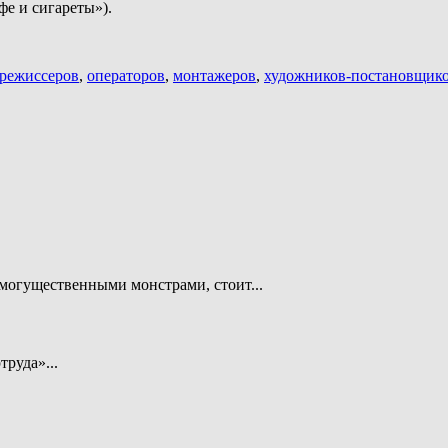
фе и сигареты»).
режиссеров
,
операторов
,
монтажеров
,
художников-постановщик
могущественными монстрами, стоит...
труда»...