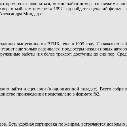
 котором, если покопаться, можно найти номера со свежими или
ример, в майском номере за 1997 год найдете сценарий фильма
 Александра Миндадзе.
озданная выпускниками ВГИКа еще в 1999 году. Изначально са
нтернет еще только развивался, продюсеры искали новых авторов
агруженные работы (их более трехсот) доступны до сих пор. Сред
жно найти и сценарии (в одноименной вкладке). Всего собрано
инство произведений представлено в формате fb2.
дов. Есть удобная сортировка по жанрам, встречаются довольн