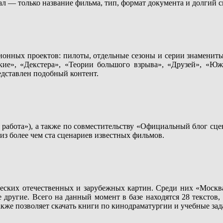
л — только название фильма, тип, формат документа и долгий 
онных проектов: пилоты, отдельные сезоны и серии знамениты
ие», «Декстера», «Теории большого взрыва», «Друзей», «Южн
едставлен подобный контент.
 работа»), а также по совместительству «Официальный блог сце
из более чем ста сценариев известных фильмов.
ских отечественных и зарубежных картин. Среди них «Москва 
другие. Всего на данный момент в базе находятся 28 текстов, 
акже позволяет скачать книги по кинодраматургии и учебные зад