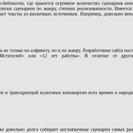
иблиотек, где хранится огромное количество сценариев киноф
иски сценариев по жанру, степени реализованности. Имеется 
жает тексты из различных источников. Например, довольно мног
ь не только по алфавиту, но и по жанру. Разработчики сайта по
Мстителей» или «12 лет рабства». В отличие от других
еев и транскрипций культовых кинокартин всех времен и народ
е довольно долго собирает англоязычные сценарии самых раз