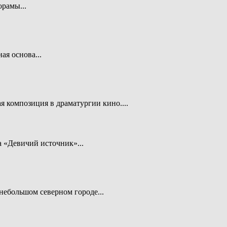
рамы...
я основа...
я композиция в драматургии кино....
 «Девичий источник»...
небольшом северном городе...