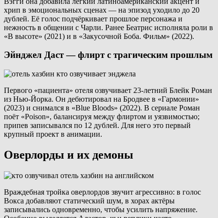
Вэгги она добавила лёгкий латиноамериканский акцент и
хрип в эмоциональных сценах — на эпизод уходило до 20
дублей. Её голос подчёркивает прошлое персонажа и
нежность в общении с Чарли. Ранее Беатрис исполняла роли в
«В высоте» (2021) и в «Закусочной Боба. Фильм» (2022).
Эйнджел Даст — флирт с трагическим прошлым
Первого «пациента» отеля озвучивает 23-летний Блейк Роман
из Нью-Йорка. Он дебютировал на Бродвее в «Гармонии»
(2023) и снимался в «Blue Bloods» (2022). В сериале Роман
поёт «Poison», балансируя между флиртом и уязвимостью;
припев записывался по 12 дублей. Для него это первый
крупный проект в анимации.
Оверлорды и их демоны
Враждебная тройка оверлордов звучит агрессивно: в голос
Вокса добавляют статический шум, в хорах актёры
записывались одновременно, чтобы усилить напряжение.