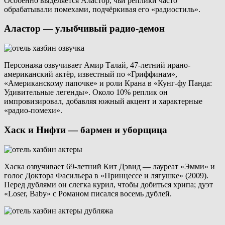
Особенно выделяется Аластор, чьи реплики часто
обрабатывали помехами, подчёркивая его «радиостиль».
Аластор — улыбчивый радио-демон
Персонажа озвучивает Амир Талай, 47-летний ирано-
американский актёр, известный по «Гриффинам»,
«Американскому папочке» и роли Крана в «Кунг-фу Панда:
Удивительные легенды». Около 10% реплик он
импровизировал, добавляя южный акцент и характерные
«радио-помехи».
Хаск и Нифти — бармен и уборщица
Хаска озвучивает 69-летний Кит Дэвид — лауреат «Эмми» и
голос Доктора Фасильера в «Принцессе и лягушке» (2009).
Перед дублями он слегка курил, чтобы добиться хрипа; дуэт
«Loser, Baby» с Романом писался восемь дублей.