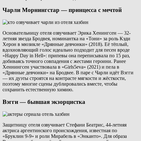
Чарли Морнингстар — принцесса с мечтой
Основательницу отеля озвучивает Эрика Хенингсен — 32-
летняя звезда Бродвея, номинантка на «Тони» за роль Кэди
Херон в мюзикле «Дрянные девчонки» (2018). Её тёплый,
вдохновляющий голос идеально подходит для песен вроде
«Happy Day in Hell»: припевы она переписывала по 15 раз,
добиваясь точного совпадения с жестами героини. Ранее
Хеннингсен участвовала в «Girls5eva» (2021) и пела в
«Дрянные девчонки» на Бродвее. В паре с Чарли идёт Вэгги
— их дуэты строятся на контрасте мягкости и жёсткости,
поэтому многие сцены дублировались вместе, чтобы
сохранить естественную химию.
Вэгги — бывшая экзорцистка
Защитницу отеля озвучивает Стефани Беатрис, 44-летняя
актриса аргентинского происхождения, известная по
«Бруклин 9-9» и роли Мирабель в «Энканто». Для образа