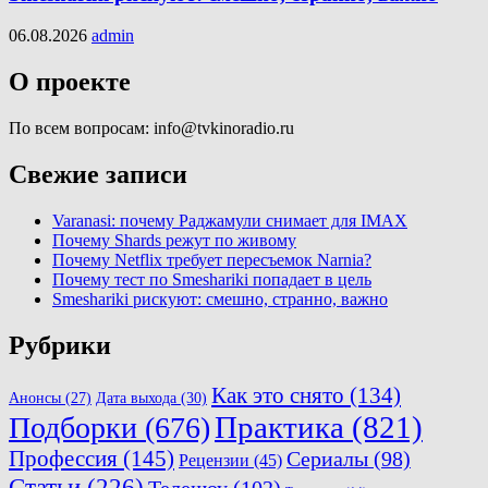
06.08.2026
admin
О проекте
По всем вопросам: info@tvkinoradio.ru
Свежие записи
Varanasi: почему Раджамули снимает для IMAX
Почему Shards режут по живому
Почему Netflix требует пересъемок Narnia?
Почему тест по Smeshariki попадает в цель
Smeshariki рискуют: смешно, странно, важно
Рубрики
Как это снято
(134)
Анонсы
(27)
Дата выхода
(30)
Практика
(821)
Подборки
(676)
Профессия
(145)
Сериалы
(98)
Рецензии
(45)
Статьи
(226)