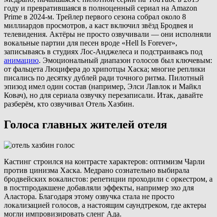
году и превратившаяся в полноценный сериал на Amazon
Prime в 2024-м. Трейлер первого сезона собрал около 8
миллиардов просмотров, а каст включил звёзд Бродвея и
телевидения. Актёры не просто озвучивали — они исполняли
вокальные партии для песен вроде «Hell Is Forever»,
записываясь в студиях Лос-Анджелеса и подстраиваясь под
анимацию
. Эмоциональный диапазон голосов был ключевым:
от фальцета Люцифера до хрипотцы Хаска; многие реплики
писались по десятку дублей ради точного ритма. Пилотный
эпизод имел один состав (например, Элси Лавлок и Майкл
Ковач), но для сериала озвучку перезаписали. Итак, давайте
разберём, кто озвучивал Отель Хазбин.
Голоса главных жителей отеля
Кастинг строился на контрасте характеров: оптимизм Чарли
против цинизма Хаска. Медрано сознательно выбирала
бродвейских вокалистов: репетиции проходили с оркестром, а
в постпродакшене добавляли эффекты, например эхо для
Аластора. Благодаря этому озвучка стала не просто
локализацией голосов, а настоящим саундтреком, где актеры
могли импровизировать сленг Ада.