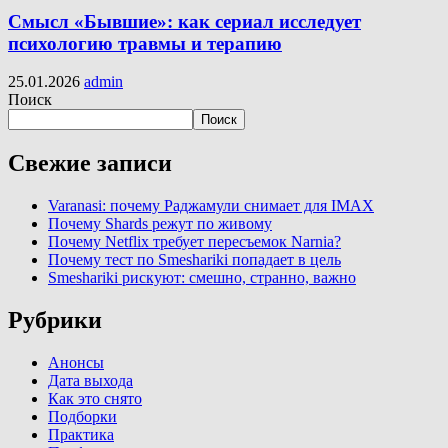
Смысл «Бывшие»: как сериал исследует
психологию травмы и терапию
25.01.2026
admin
Поиск
Поиск
Свежие записи
Varanasi: почему Раджамули снимает для IMAX
Почему Shards режут по живому
Почему Netflix требует пересъемок Narnia?
Почему тест по Smeshariki попадает в цель
Smeshariki рискуют: смешно, странно, важно
Рубрики
Анонсы
Дата выхода
Как это снято
Подборки
Практика