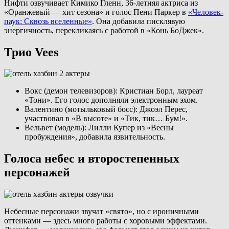
Нифти озвучивает Кимико Гленн, 36-летняя актриса из
«Оранжевый — хит сезона» и голос Пени Паркер в
«Человек-
паук: Сквозь вселенные»
. Она добавила писклявую
энергичность, перекликаясь с работой в «Конь БоДжек».
Трио Vees
Вокс (демон телевизоров): Кристиан Борл, лауреат
«Тони». Его голос дополняли электронным эхом.
Валентино (мотыльковый босс): Джоэл Перес,
участвовал в «В высоте» и «Тик, тик… Бум!».
Вельвет (модель): Лилли Купер из «Весны
пробуждения», добавила язвительность.
Голоса небес и второстепенных
персонажей
Небесные персонажи звучат «свято», но с ироничными
оттенками — здесь много работы с хоровыми эффектами.