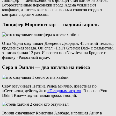
Люцифер — меланхолик, его фальцет стал одним из хитов.
Второстепенные персонажи вроде Адама усиливают
конфликт, а ангельские хоры из восьми голосов создают
контраст с адским хаосом.
Люцифер Морнингстар — падший король
Отца Чарли озвучивает Джереми Джордан, 41-летний техасец,
бродвейская звезда. Он спел «Hell’s Greatest Dad» с фальцетом,
записав финал 12 раз. Известен по «Newsies» на Бродвее и
фильму «Радостный шум».
Сера и Эмили — два взгляда на небеса
Серу озвучивает Патина Ренеа Миллер, известная по
«Сестричка, действуй» и
«Голодным играм»
. В песне «You
Didn’t Know» звучит явная дрожь эмоций.
Эмили озвучивает Кристина Алабадо, игравшая Анну в