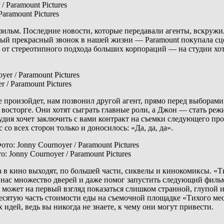
aramount Pictures
ильм. Последние новости, которые передавали агенты, вскружил
амый прекрасный звонок в нашей жизни — Paramount покупала сц
 от стереотипного подхода больших корпораций — на студии хот
 / Paramount Pictures
е произойдет, нам позвонил другой агент, прямо перед выборам
в восторге. Они хотят сыграть главные роли, а Джон — стать ре
тудия хочет заключить с вами контракт на съемки следующего пр
со всех сторон только и доносилось: «Да, да, да».
 Jonny Cournoyer / Paramount Pictures
 в кино выходят, по большей части, сиквелы и кинокомиксы. «Т
нас множество дверей и даже помог запустить следующий фильм 
я может на первый взгляд показаться слишком странной, глупой
десятую часть стоимости еды на съемочной площадке «Тихого ме
 идей, ведь вы никогда не знаете, к чему они могут привести.