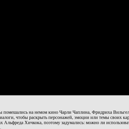
 Мы помешались на немом кино Чарли Чаплина, Фридриха Вильге
иалоги, чтобы раскрыть персонажей, эмоции или темы своих кар
 Альфреда Хичкока, поэтому задумались: можно ли использоват
.