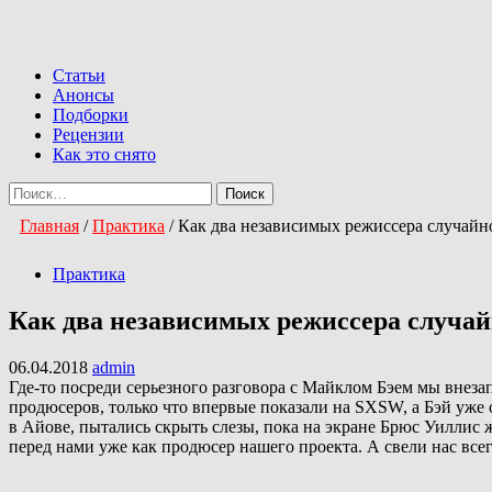
Перейти
к
Primary
содержимому
Menu
Статьи
Анонсы
Подборки
Рецензии
Как это снято
Найти:
Главная
/
Практика
/
Как два независимых режиссера случайн
Практика
Как два независимых режиссера случа
06.04.2018
admin
Где-то посреди серьезного разговора с Майклом Бэем мы внеза
продюсеров, только что впервые показали на SXSW, а Бэй уже 
в Айове, пытались скрыть слезы, пока на экране Брюс Уиллис 
перед нами уже как продюсер нашего проекта. А свели нас всег