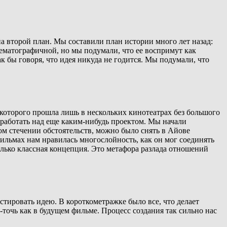
на второй план. Мы составили план истории много лет назад:
нематографичной, но мы подумали, что ее воспримут как
к бы говоря, что идея никуда не годится. Мы подумали, что
 которого прошла лишь в нескольких кинотеатрах без большого
оработать над еще каким-нибудь проектом. Мы начали
ом стечении обстоятельств, можно было снять в Айове
ильмах нам нравилась многослойность, как он мог соединять
лько классная концепция. Это метафора разлада отношений
естировать идею. В короткометражке было все, что делает
точь как в будущем фильме. Процесс создания так сильно нас