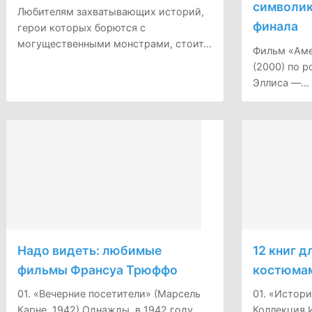
символик
Любителям захватывающих историй,
финала
герои которых борются с
могущественными монстрами, стоит...
Фильм «Аме
(2000) по 
Эллиса —...
Надо видеть: любимые
12 книг 
фильмы Франсуа Трюффо
костюма
01. «Вечерние посетители» (Марсель
01. «Истори
Карне, 1942) Однажды, в 1942 году,...
Коллекция 