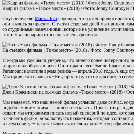
Кадр из фильма «Тихое место» (2018) / Фото: Jonny Cournoyer / P
Спустя неделю
Майкл Бэй
сообщил, что готов продюсировать ф
они взялись за проект». Спустя несколько дней мы приняли с
со студийными замечаниями, которые на удивление отличались
что там к сценарию отнеслись очень трепетно.
На съемках фильма «Тихое место» (2018) / Фото: Jonny Cournoyer
И когда мы уже были уверены, что ничего более интересного н
и просто влюбился в него. Он отправил его Эмили Блант, она 
Paramount наметила время релиза — апрель 2018 года. А еще с
Мы привыкли слышать «Нет, простите, это не для нас», а сейчас 
Джон Красински на съемках фильма «Тихое место» (2018) / Фото:
Мы надеемся, что наш немой фильм услышат даже сейчас, когда
подобным вниманием — ничего не сказать. Проект открыл для 
осядет, мы отправимся писать новый сценарий по идее, котора
и снимать фильм, довольствуясь бюджетом, который составит 
и всем советуем не отказываться от своих кинематографических
Источник:
indiewire.com