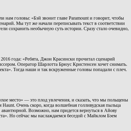
и нам головы: «Бэй звонит главе Paramount и говорит, чтобы
енарий. Мы тут же начали переписывать текст в соответствии
ели сохранить необычную суть истории. Сразу стало очевидно,
и 2016 года: «Ребята, Джон Красински прочитал сценарий
жиссером. Оператор Шарлотта Брюус Кристенсен хочет снимать.
оекта». Тогда наши и так вскруженные головы попадали с плеч.
ихое место» — это плод увлечения, и сказать, что мы польщены
Haunt. Очень скоро, когда волшебная голливудская пыльца
 и авантюрной. Возможно, нам придется вернуться в Айову
ста». Но сейчас мы наслаждаемся беседой с Майклом Бэем