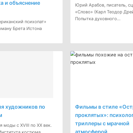
а и объяснение
Юрий Арабов, писатель, сц
«Слово» (Карл Теодор Дрей
Попытка духовного...
риканский психопат»
роману Брета Истона
для художников по
Фильмы в стиле «Ост
м
проклятых»: психоло
триллеры с мрачной
я моды с XVIII по ХХ век.
атмосферой
Института костюма...