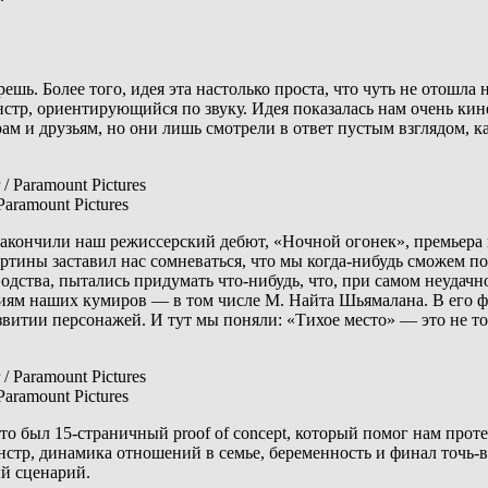
шь. Более того, идея эта настолько проста, что чуть не отошла 
онстр, ориентирующийся по звуку. Идея показалась нам очень ки
м и друзьям, но они лишь смотрели в ответ пустым взглядом, ка
aramount Pictures
 закончили наш режиссерский дебют, «Ночной огонек», премьера
ртины заставил нас сомневаться, что мы когда-нибудь сможем п
дства, пытались придумать что-нибудь, что, при самом неудачн
фиям наших кумиров — в том числе М. Найта Шьямалана. В его ф
витии персонажей. И тут мы поняли: «Тихое место» — это не то
aramount Pictures
это был 15-страничный proof of concept, который помог нам прот
тр, динамика отношений в семье, беременность и финал точь-в-
ый сценарий.