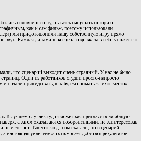
 бились головой о стену, пытаясь нащупать историю
ографичным, как и сам фильм, поэтому использовали
ейлера) мы прифотошопили нашу собственную игру прямо
сан звук. Каждая динамичная сцена содержала в себе множество
мали, что сценарий выходит очень странный. У нас не было
с страниц. Один из работников студии просто-напросто
м и начали прикидывать, как будем снимать «Тихое место»
ся. В лучшем случае студия может вас пригласить на общую
е наверх, а затем оказываются похороненными, не заинтересовав
и не исчезнет. Так что когда нам сказали, что сценарий
гда настоящая увлеченность помогает добиться результатов.