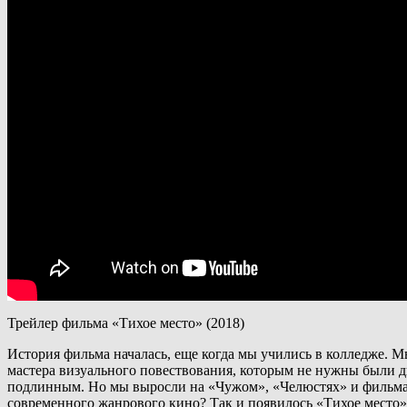
Трейлер фильма «Тихое место» (2018)
История фильма началась, еще когда мы учились в колледже.
мастера визуального повествования, которым не нужны были д
подлинным. Но мы выросли на «Чужом», «Челюстях» и фильмах
современного жанрового кино? Так и появилось «Тихое место»