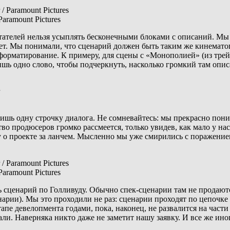
aramount Pictures
итателей нельзя усыплять бесконечными блоками с описаний. Мы
ыйдет. Мы понимали, что сценарий должен быть таким же кинемат
форматирование. К примеру, для сцены с «Монополией» (из тр
лишь одно слово, чтобы подчеркнуть, насколько громкий там опи
ишь одну строчку диалога. Не сомневайтесь: мы прекрасно пони
во продюсеров громко рассмеется, только увидев, как мало у на
му о проекте за ланчем. Мысленно мы уже смирились с поражение
aramount Pictures
ть сценарий по Голливуду. Обычно спек-сценарии там не продают
енарии). Мы это проходили не раз: сценарии проходят по цепочк
апе девелопмента годами, пока, наконец, не развалится на части 
ли. Наверняка никто даже не заметит нашу заявку. И все же ино