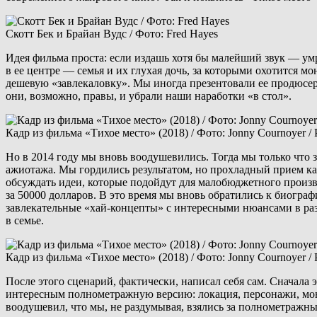
Скотт Бек и Брайан Вудс / Фото: Fred Hayes
Идея фильма проста: если издашь хотя бы малейший звук — умре
в ее центре — семья и их глухая дочь, за которыми охотится м
дешевую «завлекаловку». Мы иногда презентовали ее продюсера
они, возможно, правы, и убрали наши наработки «в стол».
Кадр из фильма «Тихое место» (2018) / Фото: Jonny Cournoyer / P
Но в 2014 году мы вновь воодушевились. Тогда мы только что
ажиотажа. Мы гордились результатом, но прохладный прием ка
обсуждать идеи, которые подойдут для малобюджетного произво
за 50000 долларов. В это время мы вновь обратились к биогра
завлекательные «хай-концепты» с интересными нюансами в раз
в семье.
Кадр из фильма «Тихое место» (2018) / Фото: Jonny Cournoyer / P
После этого сценарий, фактически, написал себя сам. Сначала 
интересным полнометражную версию: локация, персонажи, монс
воодушевил, что мы, не раздумывая, взялись за полнометражн