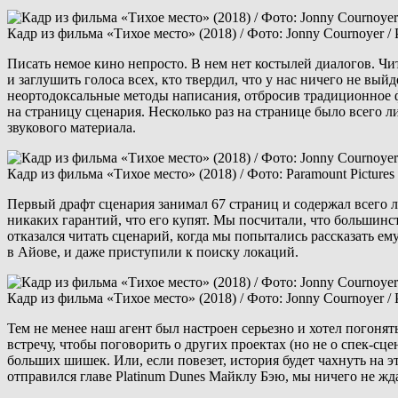
Кадр из фильма «Тихое место» (2018) / Фото: Jonny Cournoyer / P
Писать немое кино непросто. В нем нет костылей диалогов. Ч
и заглушить голоса всех, кто твердил, что у нас ничего не в
неортодоксальные методы написания, отбросив традиционное 
на страницу сценария. Несколько раз на странице было всего 
звукового материала.
Кадр из фильма «Тихое место» (2018) / Фото: Paramount Pictures
Первый драфт сценария занимал 67 страниц и содержал всего л
никаких гарантий, что его купят. Мы посчитали, что большинст
отказался читать сценарий, когда мы попытались рассказать е
в Айове, и даже приступили к поиску локаций.
Кадр из фильма «Тихое место» (2018) / Фото: Jonny Cournoyer / P
Тем не менее наш агент был настроен серьезно и хотел погоня
встречу, чтобы поговорить о других проектах (но не о спек-сц
больших шишек. Или, если повезет, история будет чахнуть на эт
отправился главе Platinum Dunes Майклу Бэю, мы ничего не жда