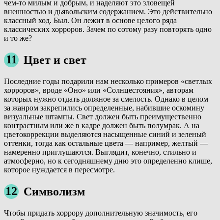
чем-то милым и добрым, и наделяют это зловещей
внешностью и дьявольским содержанием. Это действительно
классный ход. Был. Он лежит в основе целого ряда
классических хорроров. Зачем по сотому разу повторять одно
и то же?
11
Цвет и свет
Последние годы подарили нам несколько примеров «светлых
хорроров», вроде «Оно» или «Солнцестояния», авторам
которых нужно отдать должное за смелость. Однако в целом
за жанром закрепились определенные, набившие оскомину
визуальные штампы. Свет должен быть преимущественно
контрастным или же в кадре должен быть полумрак. А на
цветокоррекции выделяются насыщенные синий и зеленый
оттенки, тогда как остальные цвета — например, желтый —
намеренно приглушаются. Выглядит, конечно, стильно и
атмосферно, но к сегодняшнему дню это определенно клише,
которое нуждается в пересмотре.
12
Символизм
Чтобы придать хоррору дополнительную значимость, его