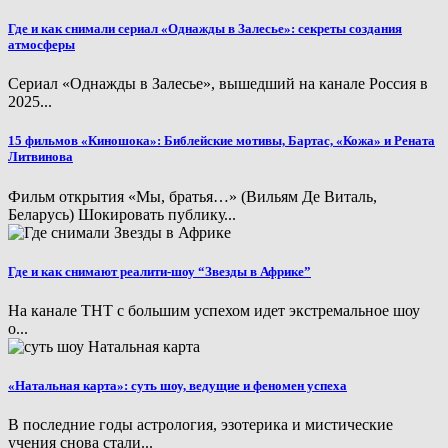
Где и как снимали сериал «Однажды в Залесье»: секреты создания
атмосферы
Сериал «Однажды в Залесье», вышедший на канале Россия в
2025...
15 фильмов «Киношока»: Библейские мотивы, Бартас, «Кожа» и Рената
Литвинова
Фильм открытия «Мы, братья…» (Вильям Де Виталь,
Беларусь) Шокировать публику...
Где и как снимают реалити-шоу “Звезды в Африке”
На канале ТНТ с большим успехом идет экстремальное шоу
о...
«Натальная карта»: суть шоу, ведущие и феномен успеха
В последние годы астрология, эзотерика и мистические
учения снова стали...