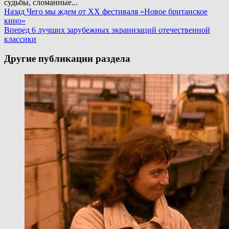
судьбы, сломанные...
Continue
Назад
Чего мы ждем от XX фестиваля «Новое британское
кино»
Reading
Вперед
6 лучших зарубежных экранизаций отечественной
классики
Другие публикации раздела