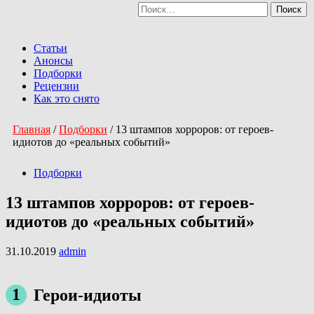
Найти:
Перейти
к
Primary
содержимому
Menu
Статьи
Анонсы
Подборки
Рецензии
Как это снято
Главная
/
Подборки
/
13 штампов хорроров: от героев-
идиотов до «реальных событий»
Подборки
13 штампов хорроров: от героев-
идиотов до «реальных событий»
31.10.2019
admin
1
Герои-идиоты