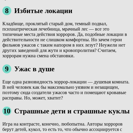
8
Избитые локации
Кладбище, проклятый старый дом, темный подвал,
психиатрическая лечебница, мрачный лес — все это
типичные места действия хорроров. Да, подобные локации в
действительности не слишком комфортны. Но зачем герои
фильмов ужасов с таким напором в них лезут? Неужели нет
других заведений для жути и кровопролития? Считаем,
хоррорам нужна смена обстановки.
9
Ужас в душе
Еще одна разновидность хоррор-локации — душевая комната.
В ней человек как бы максимально уязвим и незащищен,
поэтому сюда создатели ужасов часто и помещают кровавые
расправы. Но, может, хватит?
10
Страшные дети и страшные куклы
Игра на контрасте, конечно, любопытна. Авторы хорроров
берут детей, кукол, то есть то, что обычно ассоциируется с