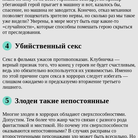
убегающий герой прыгает в машину и вот, казалось бы,
спасение, но машина не заводится. Конечно, отказ механики
позволяет пощекотать зрителю нервы, но сколько раз мы такое
уже видели? Уверены, в мире могут быть еще какие-то
«случайности», которые способны помешать герою скрыться
от преследования.
4
Убийственный секс
Секс в фильмах ужасов противопоказан. Клубничка —
верный признак того, что конец у героев не будет счастливым,
ведь зло обязательно воспользуется их уязвимостью. Именно
по этой причине сцен секса в хоррорах следует избегать —
слишком ожидаемо и предсказуемо вторжение третьего
лишнего.
5
Злодеи такие непостоянные
Многие злодеи в хоррорах обладают сверхспособностями.
Допустим. Тем более что жанр часто связан с разного рода
фантастикой и мистикой. Но почему эти сверхспособности
оказываются непостоянными? В случаях расправы со
второстепенными персонажами зло может быть всесильно. Но