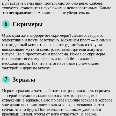
при встрече с главным протагонистом оно резко слабеет,
тушуется, становится неуклюжим и неповоротливым. Как-то
это несправделиво. А главное — не убедительно.
6
Скримеры
О да, куда же в хорроре без скримера?! Дешево, сердито,
эффективно и почти безотказно. Механизм прост — в самый
неожиданный момент на экран откуда-нибудь из-за угла
выскакивает жуткий монстр, заставляя зрителя ахнуть от
испуга. Но в простоте-то и проблема. Из-за нее скримеры
используют все кому не лень и порой без реальной
необходимости. Так что в итоге все чаще прием отдает
халтурой и дурным вкусом.
7
Зеркала
Игра с зеркалами часто работает как разновидность скримера
— герой внезапно сталкивается с чем-то пугающим в
отражении в зеркале. Само по себе наличие зеркала в хорроре
уже давно воспринимается как маячек, намекающий, что
сейчас что-то будет. Понимаем, это слишком удобный и
красивый штамп, чтобы от него отказаться. И все же.