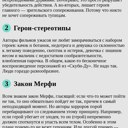
убедительность действия. А во-вторых, лишает героев
главного — зрительского сопереживания. Потому что никто
не хочет сопереживать тупицам.
2
Герои-стереотипы
Авторы фильмов ужасов не любят заморачиваться с набором
героев: качок и ботаник, недотрога и девушка со склонностью
к легкому поведению, скептик и истерик, девочка с лишним
весом и мальчик с недостатком сообразительности,
влюбленная парочка. В общем, какое-то бесконечное
воспроизведение персонажей из «Скуби-Ду». Не надо так.
Люди гораздо разнообразнее.
3
Закон Мерфи
Всем знаком закон Мерфи, гласящий: если что-то может пойти
не так, то оно обязательно пойдет не так, причем в самый
неподходящий момент. Но авторы хорроров порой
перебарщивают со следованием этому принципу. Например,
если герой убегает от злодея, то он (герой) непременно
должен споткнутся и упасть всем телом. Особенно в этом
плане почему-то не везет героиням. Или другой пример —