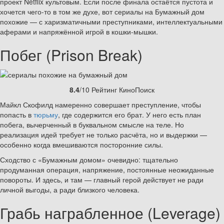
проект Netflix культовым. Если после финала остаётся пустота и
хочется чего-то в том же духе, вот сериалы на Бумажный дом
похожие — с харизматичными преступниками, интеллектуальными
аферами и напряжённой игрой в кошки-мышки.
Побег (Prison Break)
8.4
/10 Рейтинг КиноПоиск
Майкл Скофилд намеренно совершает преступление, чтобы
попасть в
тюрьму
, где содержится его брат. У него есть план
побега, вычерченный в буквальном смысле на теле. Но
реализация идей требует не только расчёта, но и выдержки —
особенно когда вмешиваются посторонние силы.
Сходство с «Бумажным домом» очевидно: тщательно
продуманная операция, напряжение, постоянные неожиданные
повороты. И здесь, и там — главный герой действует не ради
личной выгоды, а ради близкого человека.
Грабь награбленное (Leverage)