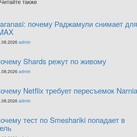
Читайте также
aranasi: почему Раджамули снимает дл
MAX
8.08.2026
admin
очему Shards режут по живому
8.08.2026
admin
очему Netflix требует пересъемок Narni
7.08.2026
admin
очему тест по Smeshariki попадает в
ель