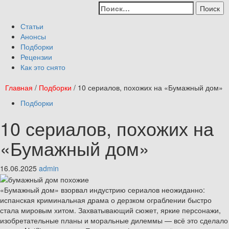
Перейти
Найти:
к
Primary
содержимому
Menu
Статьи
Анонсы
Подборки
Рецензии
Как это снято
Главная
/
Подборки
/
10 сериалов, похожих на «Бумажный дом»
Подборки
10 сериалов, похожих на
«Бумажный дом»
16.06.2025
admin
«Бумажный дом» взорвал индустрию сериалов неожиданно:
испанская криминальная драма о дерзком ограблении быстро
стала мировым хитом. Захватывающий сюжет, яркие персонажи,
изобретательные планы и моральные дилеммы — всё это сделало