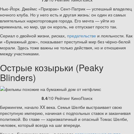
Нью-Йорк. Джеймс «Призрак» Сент-Патрик — успешный владелец
ночного клуба. Но у него есть и другая жизнь: он один из самых
влиятельных наркоторговцев города. Его мечта — уйти из
криминала, но мир, где он король, не отпускает просто так.
Сериал о двойной жизни, рисках,
предательстве
и лояльности. Как
и «Бумажный дом», показывает преступный мир без чёрно-белой
морали. Здесь тоже важны не только действия, но и отношения
между участниками.
Острые козырьки (Peaky
Blinders)
8.4
/10 Рейтинг КиноПоиск
Бирмингем, начало XX века. Семья Шелби выстраивает свою
преступную империю, начиная с подпольных ставок и заканчивая
политикой. Во главе — харизматичный и опасный Томас Шелби,
человек, который всегда на шаг впереди.
Как и в «Бумажном доме», в сериале
организованная группа