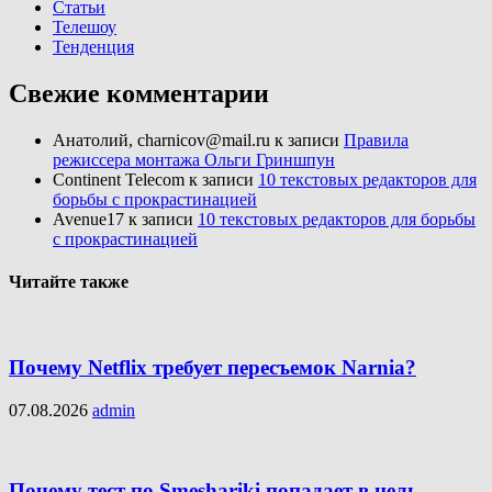
Статьи
Телешоу
Тенденция
Свежие комментарии
Анатолий, charnicov@mail.ru
к записи
Правила
режиссера монтажа Ольги Гриншпун
Continent Telecom
к записи
10 текстовых редакторов для
борьбы с прокрастинацией
Avenue17
к записи
10 текстовых редакторов для борьбы
с прокрастинацией
Читайте также
Почему Netflix требует пересъемок Narnia?
07.08.2026
admin
Почему тест по Smeshariki попадает в цель