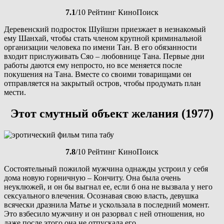
7.1
/10 Рейтинг КиноПоиск
Деревенский подросток Шуйшэн приезжает в незнакомый
ему Шанхай, чтобы стать членом крупной криминальной
организации человека по имени Тан. В его обязанности
входит прислуживать Сяо – любовнице Тана. Первые дни
работы даются ему непросто, но все меняется после
покушения на Тана. Вместе со своими товарищами он
отправляется на закрытый остров, чтобы продумать план
мести.
Этот смутный объект желания (1977)
7.8
/10 Рейтинг КиноПоиск
Состоятельный пожилой мужчина однажды устроил у себя
дома новую горничную – Кончиту. Она была очень
неуклюжей, и он бы выгнал ее, если б она не вызвала у него
сексуального влечения. Осознавая свою власть, девушка
всячески дразнила Матье и ускользала в последний момент.
Это взбесило мужчину и он разорвал с ней отношения, но
даже после этого она не отпускала его.