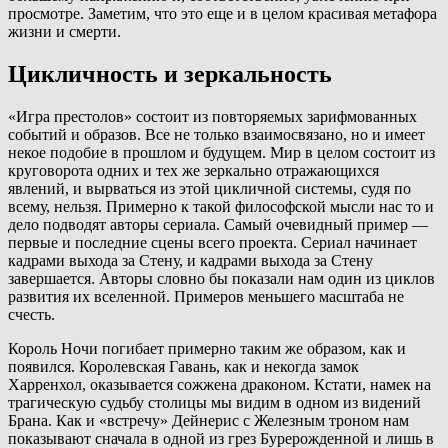
просмотре. Заметим, что это еще и в целом красивая метафора
жизни и смерти.
Цикличность и зеркальность
«Игра престолов» состоит из повторяемых зарифмованных
событий и образов. Все не только взаимосвязано, но и имеет
некое подобие в прошлом и будущем. Мир в целом состоит из
круговорота одних и тех же зеркально отражающихся
явлений, и вырваться из этой цикличной системы, судя по
всему, нельзя. Примерно к такой философской мысли нас то и
дело подводят авторы сериала. Самый очевидный пример —
первые и последние сцены всего проекта. Сериал начинает
кадрами выхода за Стену, и кадрами выхода за Стену
завершается. Авторы словно бы показали нам один из циклов
развития их вселенной. Примеров меньшего масштаба не
счесть.
Король Ночи погибает примерно таким же образом, как и
появился. Королевская Гавань, как и некогда замок
Харренхол, оказывается сожжена драконом. Кстати, намек на
трагическую судьбу столицы мы видим в одном из видений
Брана. Как и «встречу» Дейнерис с Железным троном нам
показывают сначала в одной из грез Бурерожденной и лишь в