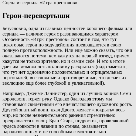
Сцена из сериала «Игра престолов»
Герои-перевертыши
Безусловно, одна из главных ценностей хорошего фильма или
сериала — наличие героя с развивающимся характером.
Особенность «Игры престолов» состоит в том, что тут
некоторые герои по ходу действия превращаются в свою
полную противоположность. Или еще можно сказать, что они
оказываются не теми, кем кажутся на первый взгляд, причем
кажутся не только зрителю, но и самим себе. И это в итоге
дает им возможность по-новому раскрыться (надо заметить,
что тут нет однозначно положительных и отрицательных
персонажей, все сложные и противоречивые, что делает их
эволюцию еще более глубокой и увлекательной).
Например, Джейме Ланнистер, один из лучших воинов Семи
королевств, теряет руку. Однако благодаря этому мы
становимся свидетелями его впечатляющего духовного роста.
Другой знатный воин, кхал Дрого, желает «покрыть» весь
мир, но после незначительного ранения стремительно
превращается в овощ. Бран Старк, подросток, проявляющий
чудеса ловкости в лазании по стенам, оказывается
парализованным и не способным самостоятельно