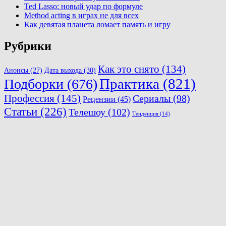
Ted Lasso: новый удар по формуле
Method acting в играх не для всех
Как девятая планета ломает память и игру
Рубрики
Как это снято
(134)
Анонсы
(27)
Дата выхода
(30)
Практика
(821)
Подборки
(676)
Профессия
(145)
Сериалы
(98)
Рецензии
(45)
Статьи
(226)
Телешоу
(102)
Тенденция
(14)