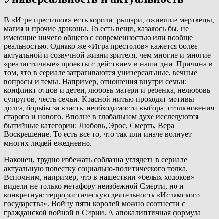
В «Игре престолов» есть короли, рыцари, ожившие мертвецы,
магия и прочие драконы. То есть вещи, казалось бы, не
имеющие ничего общего с современностью или вообще
реальностью. Однако же «Игра престолов» кажется более
актуальной и созвучной жизни зрителя, чем многие и многие
«реалистичные» проекты с действием в наши дни. Причина в
том, что в сериале затрагиваются универсальные, вечные
вопросы и темы. Например, отношения внутри семьи:
конфликт отцов и детей, любовь матери и ребенка, нелюбовь
супругов, честь семьи. Красной нитью проходят мотивы
долга, борьбы за власть, необходимости выбора, столкновения
старого и нового. Вполне в глобальном духе исследуются
бытийные категории: Любовь, Эрос, Смерть, Вера,
Воскрешение. То есть все то, что так или иначе волнует
многих людей ежедневно.
Наконец, трудно избежать соблазна углядеть в сериале
актуальную повестку социально-политического толка.
Вспомним, например, что в нашествии «белых ходоков»
видели не только метафору неизбежной Смерти, но и
конкретную террористическую деятельность «Исламского
государства». Войну пяти королей можно соотнести с
гражданской войной в Сирии. А апокалиптичная формула