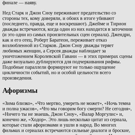
финале — наяву.
Нед Старк и Джон Сноу переживают предательство со
стороны тех, кому доверяли, и обоих в итоге убивают
(последнего, правда, еще и воскрешают). Джейме и Тирион
дважды встречаются, когда один из них находится в заточении
(и это одни из самых пронзительных сцен сериала). Джендри,
как и его отец, Роберт Баратеон, переживает отказ
возлюбленной из Старков. Джон Сноу дважды теряет
любимых женщин, а Серсея дважды наблюдает за
уничтожением Королевской Гавани — в этих примерах сцены
даже визуально дублируются для подчеркивания рифмы.
Подобные параллели формируют не только ощущение
цикличности событий, но и особой цельности всего
произведения.
Афоризмы
«Зима близко», «Что мертво, умереть не может», «Ночь темна
и полна ужасов», «Что мы говорим богу смерти? Не сегодня»,
«Ничего ты не знаешь, Джон Сноу», «Валар Моргулис» и,
конечно же, «Ходор». Это лишь несколько цитат из сериала,
которые стали афоризмами и ушли в народ. Во многих
фильмах и сериалах встречаются сильные диалоги и броские,