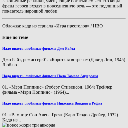
лаконичные реплики, умещающие богатый смысл. Но когда
фразы героев входят в повседневную речь — это подлинный
показатель народной любви.
Обложка: кадр из сериала «Игра престолов» / HBO
Еще по теме
Надо видеть: любимые фильмы Джо Райта
Джо Райт, режиссер 01. «Короткая встреча» (Дэвид Лин, 1945)
Люблю...
Надо видеть: любимые фильмы Пола Томаса Андерсона
01. «Мэри Поппинс» (Роберт Стивенсон, 1964) Трейлер
фильма «Мэри Поппинс» (1964)...
Надо видеть: любимые фильмы Николаса Виндинга Рефна
01. «Вампир: Сон Алена Грея» (Карл Теодор Дрейер, 1932)
Кадр из...