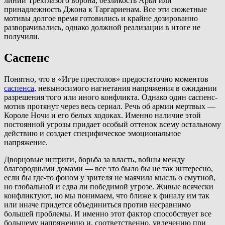
линии Трехглазого ворона, безликость Арьи или
принадлежность Джона к Таргариенам. Все эти сюжетные
мотивы долгое время готовились и крайне дозированно
разворачивались, однако должной реализации в итоге не
получили.
Саспенс
Понятно, что в «Игре престолов» предостаточно моментов
саспенса
, невыносимого нагнетания напряжения в ожидании
разрешения того или иного конфликта. Однако один саспенс-
мотив протянут через весь сериал. Речь об армии мертвых —
Короле Ночи и его белых ходоках. Именно наличие этой
постоянной угрозы придает особый оттенок всему остальному
действию и создает специфическое эмоциональное
напряжение.
Дворцовые интриги, борьба за власть, войны между
благородными домами — все это было бы не так интересно,
если бы где-то фоном у зрителя не маячила мысль о смутной,
но глобальной и едва ли победимой угрозе. Живые всячески
конфликтуют, но мы понимаем, что ближе к финалу им так
или иначе придется объединиться против несравнимо
большей проблемы. И именно этот фактор способствует все
большему напряжению и, соответственно, увлечению при