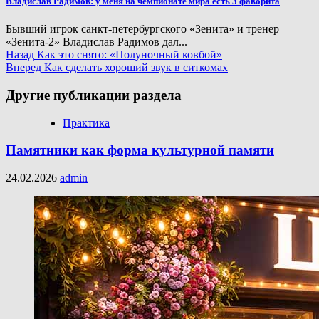
Владислав Радимов: у меня на чемпионате мира есть 3 фаворита
Бывший игрок санкт-петербургского «Зенита» и тренер
«Зенита-2» Владислав Радимов дал...
Continue
Назад
Как это снято: «Полуночный ковбой»
Вперед
Как сделать хороший звук в ситкомах
Reading
Другие публикации раздела
Практика
Памятники как форма культурной памяти
24.02.2026
admin