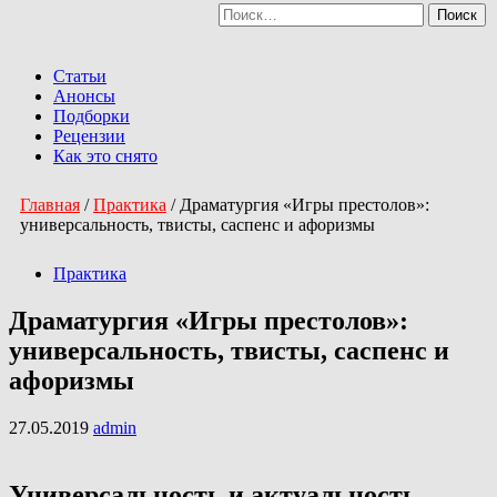
Найти:
Перейти
к
Primary
содержимому
Menu
Статьи
Анонсы
Подборки
Рецензии
Как это снято
Главная
/
Практика
/
Драматургия «Игры престолов»:
универсальность, твисты, саспенс и афоризмы
Практика
Драматургия «Игры престолов»:
универсальность, твисты, саспенс и
афоризмы
27.05.2019
admin
Универсальность и актуальность