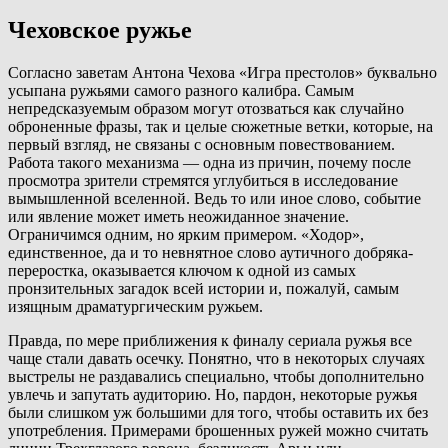
Чеховское ружье
Согласно заветам Антона Чехова «Игра престолов» буквально
усыпана ружьями самого разного калибра. Самым
непредсказуемым образом могут отозваться как случайно
оброненные фразы, так и целые сюжетные ветки, которые, на
первый взгляд, не связаны с основным повествованием.
Работа такого механизма — одна из причин, почему после
просмотра зрители стремятся углубиться в исследование
вымышленной вселенной. Ведь то или иное слово, событие
или явление может иметь неожиданное значение.
Ограничимся одним, но ярким примером. «Ходор»,
единственное, да и то невнятное слово аутичного добряка-
переростка, оказывается ключом к одной из самых
пронзительных загадок всей истории и, пожалуй, самым
изящным драматургическим ружьем.
Правда, по мере приближения к финалу сериала ружья все
чаще стали давать осечку. Понятно, что в некоторых случаях
выстрелы не раздавались специально, чтобы дополнительно
увлечь и запутать аудиторию. Но, пардон, некоторые ружья
были слишком уж большими для того, чтобы оставить их без
употребления. Примерами брошенных ружей можно считать