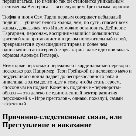
передвигаться. Но именно так он становится уникальным
феноменом Вестероса — всеведующим Трехглазым вороном.
Тюфяк и нюня Сэм Тарли первым совершает небывалый
подвиг — убивает белого ходока, чем, по сути, спасает всех
живых, доказывая, что Иных можно остановить. Дейнерис
Таргариен, персонаж, воспринимавшийся большинство
зрителей как протагонист и в целом положительный герой,
превращается в сумасшедшего тирана и более чем
однозначного антигероя (не зря актриса даже вдохновлялась
образом Адольфа Гитлера).
Некоторые персонажи переживают кардинальный переворот
несколько раз. Например, Теон Грейджой из неловкого мачо и
неудачливого воина падает до беспрекословного раба и
инвалида, а затем долго идет к тому, чтобы стать героем,
способным на подвиг. Конечно, подобные «перевороты»
образа — это далеко не единственный вектор развития
персонажей в «Игре престолов», однако, пожалуй, самый
эффектный.
Причинно-следственные связи, или
Преступление и наказание