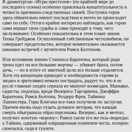
В драматургии «Игры престолов» (по крайней мере до
последнего сезона) особенно привлекала концептуальность и
четкость причинно-следственных связей. Поступки героя
здесь обязательно имеют последствия и ничто не происходит
само по себе. Оттого крайне интересно наблюдать, как герои
сами вершат свои судьбы и сами приходят к тому, чего
заслуживают. Особенно показательна в этом плане линия
Теона Грейджоя. Ослепленный собственным честолюбием, он
совершает предательство, которое моментально оказывается
наказано встречей с мучителем Рамси Болтоном.
Или вспомним линию Станниса Баратеона, который ради
трона идет на все большие жертвы — убивает брата, потом
дочь, — но в итоге от заветной цели все больше отдаляется.
Хотя эта концепция приводит к необходимости героям (а
заодно и зрителями) немало пострадать, радует то, что в ее
русле главные злодеи сериала не минуют возмездия. Маньяки,
садисты, подлецы, вроде Визериса Таргариена, Джоффри
Баратеона, Рамси Болтона, Уолдера Фрея, Тайвина
Ланнистера, Горы Клигана все-таки получили по заслугам.
Причем вновь надо отдать должное авторам, что каждая
смерть обыгрывала образ персонажа. Визерис, как и мечтал,
получил золотую «корону»; Рамси съели его же псы-людоеды;
а Тайвин, одержимый извращенным понятием чести, позорно
скончался, сидя в туалете.