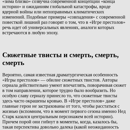
«зима близко» созвучна современной концепции «конца
истории» и ожиданиям глобальной катастрофы, вроде
ядерной войны или непоправимых климатических
изменений. Подобные примеры «совпадения» с современной
повесткой лишний раз говорят о том, что в «Игре престолов»
речь идет об универсальных явлениях, аналоги которых
встречаются в любую эпоху.
Сюжетные твисты и смерть, смерть,
смерть
Вероятно, самая известная драматургическая особенность
«Игры престолов» — обилие сюжетных твистов. Авторы
сериала действительно умеют впечатлять, поворачивая сюжет
в том направлении, которое трудно было вообразить. Но
особую славу сериалу принесло то, что сюжетные твисты
здесь часто окрашены кровью. В «Игре престолов» даже
главные герои не застрахованы от того, чтобы расстаться с
жизнью (вспомним, что в момент первого сезона именно Нед
Старк казался центральным персонажем всей истории).
Причем порой они гибнут в моменты, когда, казалось бы,
такая перспектива довольно далека (какой неожиданность