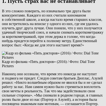
1. Пусть страх вас не останавливает
В это сложно поверить, но изначально три друга были
конкурентами. Каждого из них считали киноманом
в собственной школе, а когда настало время старших классов,
они встретились на вписке у одного из них, где им удалось
изучить друг друга лучше. Они поняли, что у них получается
удачный творческий союз, и начали снимать короткометражку
за короткометражкой, при этом держа в голове, что когда-
нибудь придется перейти к полному метру. Единственный
вопрос был: «Когда же для этого настанет время?»
Кадр из фильма «Пять докторов» (2016) / Фото: Dial Tone
Pictures
Наконец они осознали, что время это никогда не наступит
и подмога не придет. Следуя советам братьев Дюплас, Азулей
решил: «Никто волшебным образом не явился бы и не сделал
работу за нас. Нам самим нужно было стремиться воплотить
свои мечты в реальность. Так что мы задействовали свои
сильные стороны». «Мы снимали в родном городе, в главных
ролях были двое из нас (Портер и Азулей), а история была
посвящена знакомым нам мотивам, — соглашается Портер.