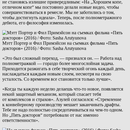
не становясь излишне привередливым: «На „Хорошем копе,
отличном копе“ мы постоянно делали новые видео, чтобы
совершенствоваться в ремесле. Мы не заботились о том,
чтобы достигнуть идеала». Теперь, после полнометражного
дебюта, его философия изменилась.
Мэтт Портер и Фил Примэйсон на съемках фильма «Пять
докторов» (2016) / Фото: Sasha Arutyunova
«Это был сложный переход, — признался он. — Работа над
полнометражкой — гораздо более многослойная задача.
Приходится разжигать в себе творческий огонь каждый день,
наслаждаться каждым новым слоем, несмотря на свою
усталость. Со временем все становится только лучше».
«Когда ты каждую неделю делаешь что-то новое, появляется
некий защитный механизм, который спасает тебя
от комплексов и страхов». Азулей согласился: «Стремление
к конвейерному производству мешает заканчивать драфты.
Тебе не надо полностью сосредотачиваться на чем-то одном.
Но „Пять докторов“ потребовали от нас именно
ответственности».