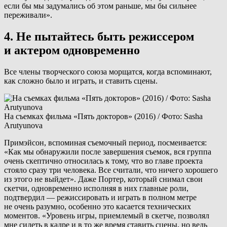
если бы мы задумались об этом раньше, мы бы сильнее
переживали».
4. Не пытайтесь быть режиссером
и актером одновременно
Все члены творческого союза морщатся, когда вспоминают,
как сложно было и играть, и ставить сцены.
На съемках фильма «Пять докторов» (2016) / Фото: Sasha
Arutyunova
Примэйсон, вспоминая съемочный период, посмеивается:
«Как мы обнаружили после завершения съемок, вся группа
очень скептично относилась к тому, что во главе проекта
стояло сразу три человека. Все считали, что ничего хорошего
из этого не выйдет». Даже Портер, который снимал свои
скетчи, одновременно исполняя в них главные роли,
подтвердил — режиссировать и играть в полном метре
не очень разумно, особенно это касается технических
моментов. «Уровень игры, приемлемый в скетче, позволял
мне сидеть в кадре и в то же время ставить сцены, но ведь