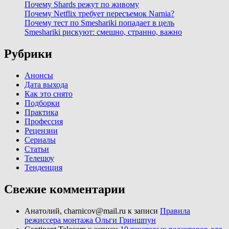
Почему Shards режут по живому
Почему Netflix требует пересъемок Narnia?
Почему тест по Smeshariki попадает в цель
Smeshariki рискуют: смешно, странно, важно
Рубрики
Анонсы
Дата выхода
Как это снято
Подборки
Практика
Профессия
Рецензии
Сериалы
Статьи
Телешоу
Тенденция
Свежие комментарии
Анатолий, charnicov@mail.ru
к записи
Правила
режиссера монтажа Ольги Гриншпун