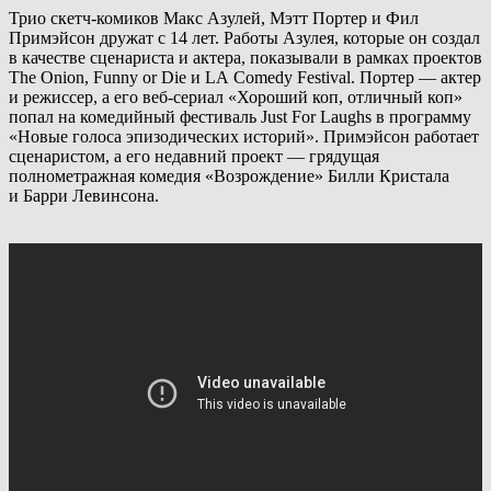
Трио скетч-комиков Макс Азулей, Мэтт Портер и Фил
Примэйсон дружат с 14 лет. Работы Азулея, которые он создал
в качестве сценариста и актера, показывали в рамках проектов
The Onion, Funny or Die и LA Comedy Festival. Портер — актер
и режиссер, а его веб-сериал «Хороший коп, отличный коп»
попал на комедийный фестиваль Just For Laughs в программу
«Новые голоса эпизодических историй». Примэйсон работает
сценаристом, а его недавний проект — грядущая
полнометражная комедия «Возрождение» Билли Кристала
и Барри Левинсона.