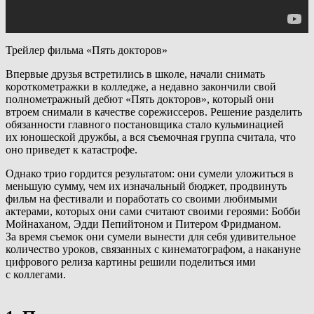
Трейлер фильма «Пять докторов»
Впервые друзья встретились в школе, начали снимать
короткометражки в колледже, а недавно закончили свой
полнометражный дебют «Пять докторов», который они
втроем снимали в качестве сорежиссеров. Решение разделить
обязанности главного постановщика стало кульминацией
их юношеской дружбы, а вся съемочная группа считала, что
оно приведет к катастрофе.
Однако трио гордится результатом: они сумели уложиться в
меньшую сумму, чем их изначальный бюджет, продвинуть
фильм на фестивали и поработать со своими любимыми
актерами, которых они сами считают своими героями: Бобби
Мойнаханом, Эдди Пепийтоном и Питером Фридманом.
За время съемок они сумели вынести для себя удивительное
количество уроков, связанных с кинематографом, а накануне
цифрового релиза картины решили поделиться ими
с коллегами.