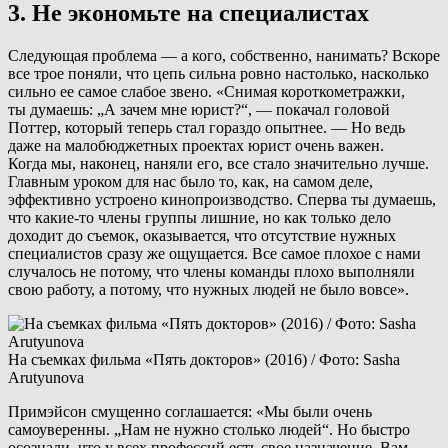
3. Не экономьте на специалистах
Следующая проблема — а кого, собственно, нанимать? Вскоре
все трое поняли, что цепь сильна ровно настолько, насколько
сильно ее самое слабое звено. «Снимая короткометражки,
ты думаешь: „А зачем мне юрист?“, — покачал головой
Поттер, который теперь стал гораздо опытнее. — Но ведь
даже на малобюджетных проектах юрист очень важен.
Когда мы, наконец, наняли его, все стало значительно лучше.
Главным уроком для нас было то, как, на самом деле,
эффективно устроено кинопроизводство. Сперва ты думаешь,
что какие-то члены группы лишние, но как только дело
доходит до съемок, оказывается, что отсутствие нужных
специалистов сразу же ощущается. Все самое плохое с нами
случалось не потому, что члены команды плохо выполняли
свою работу, а потому, что нужных людей не было вовсе».
На съемках фильма «Пять докторов» (2016) / Фото: Sasha
Arutyunova
Примэйсон смущенно соглашается: «Мы были очень
самоуверенны. „Нам не нужно столько людей“. Но быстро
осознали, что у всех профессий есть свое назначение. Вам