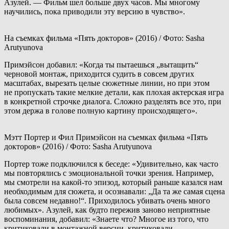
Азулей. — Фильм шел больше двух часов. Мы многому
научились, пока приводили эту версию в чувство».
На съемках фильма «Пять докторов» (2016) / Фото: Sasha
Arutyunova
Примэйсон добавил: «Когда ты пытаешься „вытащить“
черновой монтаж, приходится судить в совсем других
масштабах, вырезать целые сюжетные линии, но при этом
не пропускать такие мелкие детали, как плохая актерская игра
в конкретной строчке диалога. Сложно разделять все это, при
этом держа в голове полную картину происходящего».
Мэтт Портер и Фил Примэйсон на съемках фильма «Пять
докторов» (2016) / Фото: Sasha Arutyunova
Портер тоже подключился к беседе: «Удивительно, как часто
мы повторялись с эмоциональной точки зрения. Например,
мы смотрели на какой-то эпизод, который раньше казался нам
необходимым для сюжета, и осознавали: „Да та же самая сцена
была совсем недавно!“. Приходилось убивать очень много
любимых». Азулей, как будто пережив заново неприятные
воспоминания, добавил: «Знаете что? Многое из того, что
критиковали в монтажной версии, критиковали