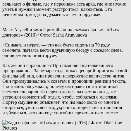
речь идет о фильме, где у персонажа есть арка, где мне нужно
уметь в нужный момент расстроиться, влюбиться. Это
невозможно, когда ты думаешь о чем-то другом».
Макс Азулей и Фил Примэйсон на съемках фильма «Пять
докторов» (2016) / Фото: Sasha Arutyunova
«Снимать и играть — это как будто сидеть на 70 ряду
самолета, пытаясь вести вдумчивую беседу с соседом слева,
одновременно пилотируя».
Как же они справились? При помощи тщательнейшего
препродакшна. За четыре года, пока сценарий принимал свой
финальный вид, они провели невероятное количество читок.
Они прислушивались к советам и проводили ревизии текста.
Постоянно обсуждали, почему им нравится тот или иной
элемент сценария. За неделю до начала съемок они даже
устроили совместный отдых, чтобы собраться с мыслями.
Портер смущенно объясняет, что им надо было со многим
смириться, унять свое эго, укрепить творческие отношения
и убедиться, что они еще способны сделать что-то вместе.