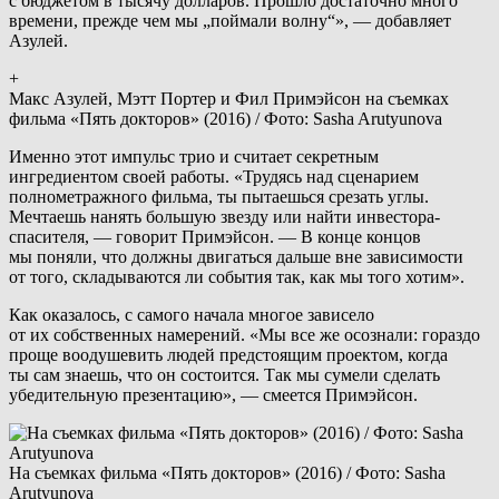
с бюджетом в тысячу долларов. Прошло достаточно много
времени, прежде чем мы „поймали волну“», — добавляет
Азулей.
+
Макс Азулей, Мэтт Портер и Фил Примэйсон на съемках
фильма «Пять докторов» (2016) / Фото: Sasha Arutyunova
Именно этот импульс трио и считает секретным
ингредиентом своей работы. «Трудясь над сценарием
полнометражного фильма, ты пытаешься срезать углы.
Мечтаешь нанять большую звезду или найти инвестора-
спасителя, — говорит Примэйсон. — В конце концов
мы поняли, что должны двигаться дальше вне зависимости
от того, складываются ли события так, как мы того хотим».
Как оказалось, с самого начала многое зависело
от их собственных намерений. «Мы все же осознали: гораздо
проще воодушевить людей предстоящим проектом, когда
ты сам знаешь, что он состоится. Так мы сумели сделать
убедительную презентацию», — смеется Примэйсон.
На съемках фильма «Пять докторов» (2016) / Фото: Sasha
Arutyunova