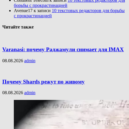
Continent Telecom
к записи
10 текстовых редакторов для
борьбы с прокрастинацией
Avenue17
к записи
10 текстовых редакторов для борьбы
с прокрастинацией
Читайте также
Varanasi: почему Раджамули снимает для IMAX
08.08.2026
admin
Почему Shards режут по живому
08.08.2026
admin