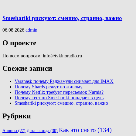
Smeshariki рискуют: смешно, странно, важно
06.08.2026
admin
О проекте
По всем вопросам: info@tvkinoradio.ru
Свежие записи
Varanasi: почему Раджамули снимает для IMAX
Почему Shards режут по живому
Почему Netflix требует пересъемок Narnia?
Почему тест по Smeshariki попадает в цель
Smeshariki рискуют: смешно, странно, важно
Рубрики
Как это снято
(134)
Анонсы
(27)
Дата выхода
(30)