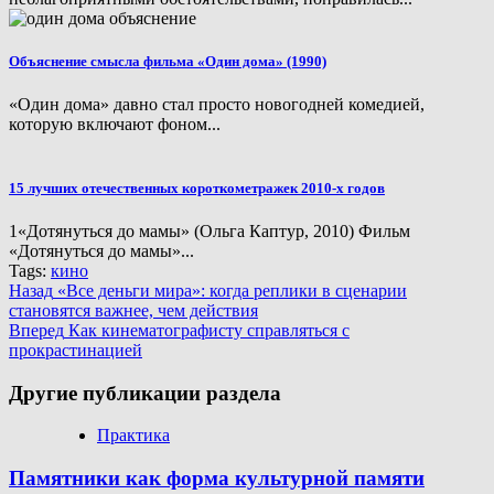
Объяснение смысла фильма «Один дома» (1990)
«Один дома» давно стал просто новогодней комедией,
которую включают фоном...
15 лучших отечественных короткометражек 2010-х годов
1«Дотянуться до мамы» (Ольга Каптур, 2010) Фильм
«Дотянуться до мамы»...
Tags:
кино
Continue
Назад
«Все деньги мира»: когда реплики в сценарии
становятся важнее, чем действия
Reading
Вперед
Как кинематографисту справляться с
прокрастинацией
Другие публикации раздела
Практика
Памятники как форма культурной памяти