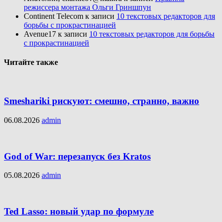
режиссера монтажа Ольги Гриншпун
Continent Telecom
к записи
10 текстовых редакторов для
борьбы с прокрастинацией
Avenue17
к записи
10 текстовых редакторов для борьбы
с прокрастинацией
Читайте также
Smeshariki рискуют: смешно, странно, важно
06.08.2026
admin
God of War: перезапуск без Kratos
05.08.2026
admin
Ted Lasso: новый удар по формуле