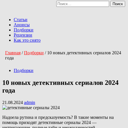
Найти:
Перейти
к
Primary
содержимому
Menu
Статьи
Анонсы
Подборки
Рецензии
Как это снято
Главная
/
Подборки
/
10 новых детективных сериалов 2024
года
Подборки
10 новых детективных сериалов 2024
года
21.08.2024
admin
Надоела рутина и предсказуемость? В такие моменты на
помощь приходят детективные сериалы 2024 —
интригующие, полные тайн и неожиданностей.