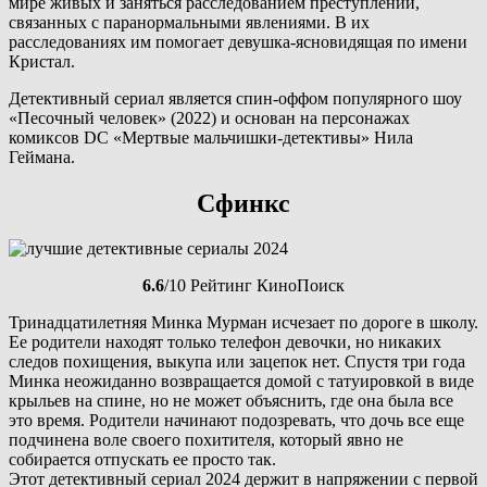
мире живых и заняться расследованием преступлений,
связанных с паранормальными явлениями. В их
расследованиях им помогает девушка-ясновидящая по имени
Кристал.
Детективный сериал является спин-оффом популярного шоу
«Песочный человек» (2022) и основан на персонажах
комиксов DC «Мертвые мальчишки-детективы» Нила
Геймана.
Сфинкс
6.6
/10 Рейтинг КиноПоиск
Тринадцатилетняя Минка Мурман исчезает по дороге в школу.
Ее родители находят только телефон девочки, но никаких
следов похищения, выкупа или зацепок нет. Спустя три года
Минка неожиданно возвращается домой с татуировкой в виде
крыльев на спине, но не может объяснить, где она была все
это время. Родители начинают подозревать, что дочь все еще
подчинена воле своего похитителя, который явно не
собирается отпускать ее просто так.
Этот детективный сериал 2024 держит в напряжении с первой