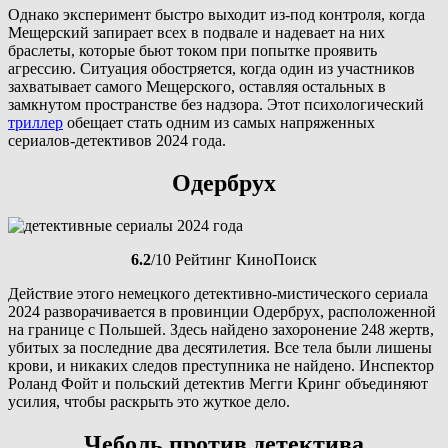
Однако эксперимент быстро выходит из-под контроля, когда
Мещерский запирает всех в подвале и надевает на них
браслеты, которые бьют током при попытке проявить
агрессию. Ситуация обостряется, когда один из участников
захватывает самого Мещерского, оставляя остальных в
замкнутом пространстве без надзора. Этот психологический
триллер
обещает стать одним из самых напряженных
сериалов-детективов 2024 года.
Одербрух
6.2
/10 Рейтинг КиноПоиск
Действие этого немецкого детективно-мистического сериала
2024 разворачивается в провинции Одербрух, расположенной
на границе с Польшей. Здесь найдено захоронение 248 жертв,
убитых за последние два десятилетия. Все тела были лишены
крови, и никаких следов преступника не найдено. Инспектор
Роланд Фойт и польский детектив Мегги Кринг объединяют
усилия, чтобы раскрыть это жуткое дело.
Чеболь против детектива