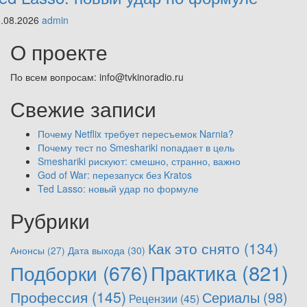
5.08.2026
admin
О проекте
По всем вопросам: info@tvkinoradio.ru
Свежие записи
Почему Netflix требует пересъемок Narnia?
Почему тест по Smeshariki попадает в цель
Smeshariki рискуют: смешно, странно, важно
God of War: перезапуск без Kratos
Ted Lasso: новый удар по формуле
Рубрики
Как это снято
(134)
Анонсы
(27)
Дата выхода
(30)
Практика
(821)
Подборки
(676)
Профессия
(145)
Сериалы
(98)
Рецензии
(45)