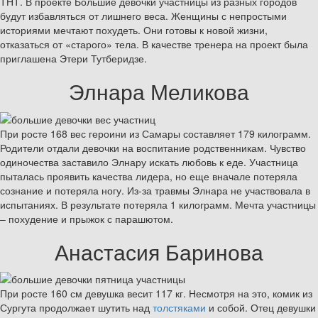
ТНТ. В проекте Большие девочки участницы из разных городов
будут избавляться от лишнего веса. Женщины с непростыми
историями мечтают похудеть. Они готовы к новой жизни,
отказаться от «старого» тела. В качестве тренера на проект была
приглашена Этери Тутберидзе.
Элнара Меликова
При росте 168 вес героини из Самары составляет 179 килограмм.
Родители отдали девочки на воспитание родственникам. Чувство
одиночества заставило Элнару искать любовь к еде. Участница
пыталась проявить качества лидера, но еще вначале потеряла
сознание и потеряла ногу. Из-за травмы Элнара не участвовала в
испытаниях. В результате потеряла 1 килограмм. Мечта участницы
– похудение и прыжок с парашютом.
Анастасия Баринова
При росте 160 см девушка весит 117 кг. Несмотря на это, комик из
Сургута продолжает шутить над
толстяками
и собой. Отец девушки