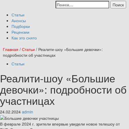
Перейти
Найти:
к
Primary
содержимому
Menu
Статьи
Анонсы
Подборки
Рецензии
Как это снято
Главная
/
Статьи
/
Реалити-шоу «Большие девочки»:
подробности об участницах
Статьи
Реалити-шоу «Большие
девочки»: подробности об
участницах
24.02.2024
admin
В феврале 2024 г. зрители впервые увидели новое телешоу от