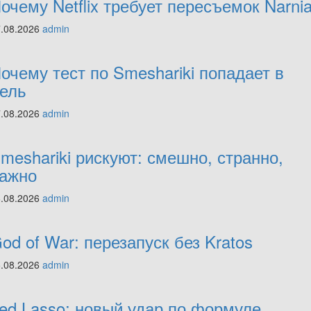
очему Netflix требует пересъемок Narni
7.08.2026
admin
очему тест по Smeshariki попадает в
ель
7.08.2026
admin
meshariki рискуют: смешно, странно,
ажно
6.08.2026
admin
od of War: перезапуск без Kratos
5.08.2026
admin
ed Lasso: новый удар по формуле