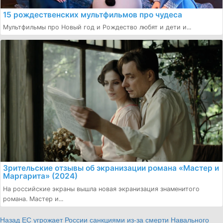
15 рождественских мультфильмов про чудеса
Мультфильмы про Новый год и Рождество любят и дети и...
Зрительские отзывы об экранизации романа «Мастер и
Маргарита» (2024)
На российские экраны вышла новая экранизация знаменитого
романа. Мастер и...
Continue
Назад
ЕС угрожает России санкциями из-за смерти Навального